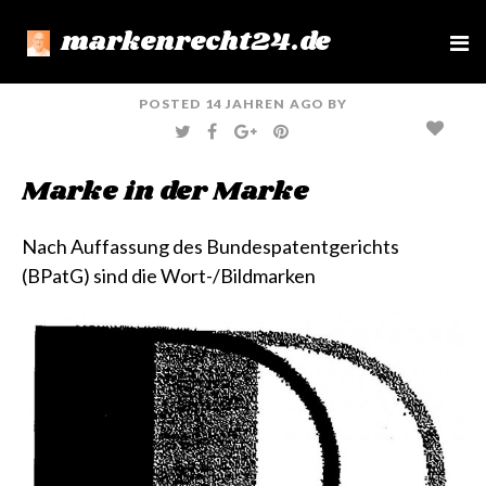
markenrecht24.de
e
n
u
POSTED
14 JAHREN
AGO
BY
T
F
G
P
W
A
O
I
I
C
O
N
T
E
G
T
Marke in der Marke
T
B
L
E
E
O
E
R
R
O
+
E
K
S
T
Nach Auffassung des Bundespatentgerichts
(BPatG) sind die Wort-/Bildmarken