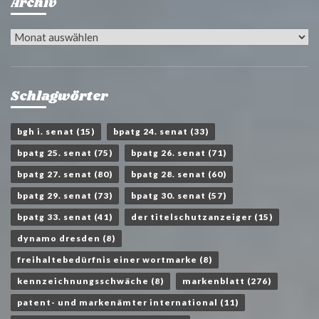
Archiv
Archiv
Schlagwörter
bgh i. senat
(15)
bpatg 24. senat
(33)
bpatg 25. senat
(75)
bpatg 26. senat
(71)
bpatg 27. senat
(80)
bpatg 28. senat
(60)
bpatg 29. senat
(73)
bpatg 30. senat
(57)
bpatg 33. senat
(41)
der titelschutzanzeiger
(15)
dynamo dresden
(8)
freihaltebedürfnis einer wortmarke
(8)
kennzeichnungsschwäche
(8)
markenblatt
(276)
patent- und markenämter international
(11)