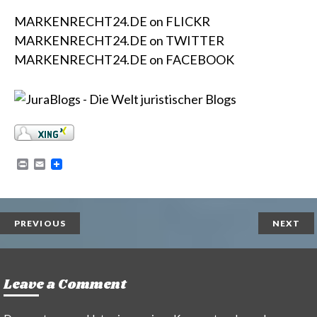
MARKENRECHT24.DE on FLICKR
MARKENRECHT24.DE on TWITTER
MARKENRECHT24.DE on FACEBOOK
P
E
r
m
i
a
n
i
t
l
PREVIOUS
NEXT
Leave a Comment