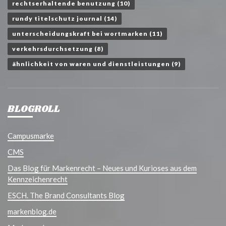
rechtserhaltende benutzung
(10)
rundy titelschutz journal
(14)
unterscheidungskraft bei wortmarken
(11)
verkehrsdurchsetzung
(8)
ähnlichkeit von waren und dienstleistungen
(9)
BLOGROLL
Campusmarke
CMS
Das Blog für Markenrecht – Neues und Kurioses aus dem
Kennzeichenrecht
ESCH. The Brand Consultants Blog
markenblog.de