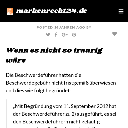
markenrecht24.de
e
n
u
POSTED
14 JAHREN
AGO
BY
T
F
G
P
W
A
O
I
I
C
O
N
T
E
G
T
Wenn es nicht so traurig
T
B
L
E
E
O
E
R
R
O
+
E
wäre
K
S
T
Die Beschwerdeführer hatten die
Beschwerdegebühr nicht fristgemäß überwiesen
und dies wie folgt begründet:
„Mit Begründung vom 11. September 2012 hat
der Beschwerdeführer zu 2) ausgeführt, es sei
den Beschwerdeführern nicht geläufig