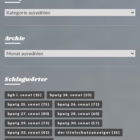
Kategorien
Archiv
Archiv
Schlagwörter
bgh i. senat
(15)
bpatg 24. senat
(33)
bpatg 25. senat
(75)
bpatg 26. senat
(71)
bpatg 27. senat
(80)
bpatg 28. senat
(60)
bpatg 29. senat
(73)
bpatg 30. senat
(57)
bpatg 33. senat
(41)
der titelschutzanzeiger
(15)