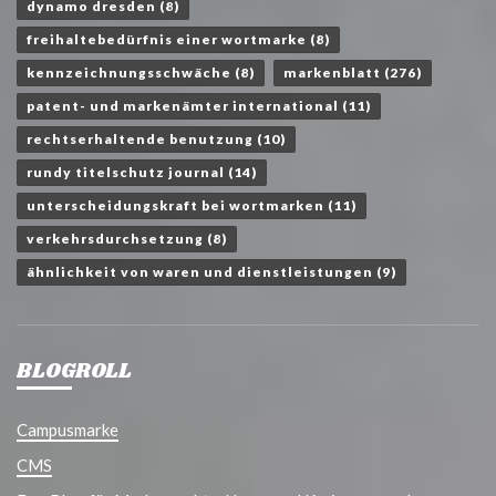
dynamo dresden
(8)
freihaltebedürfnis einer wortmarke
(8)
kennzeichnungsschwäche
(8)
markenblatt
(276)
patent- und markenämter international
(11)
rechtserhaltende benutzung
(10)
rundy titelschutz journal
(14)
unterscheidungskraft bei wortmarken
(11)
verkehrsdurchsetzung
(8)
ähnlichkeit von waren und dienstleistungen
(9)
BLOGROLL
Campusmarke
CMS