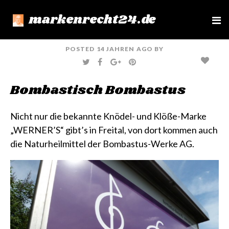
markenrecht24.de
e
n
u
POSTED
14 JAHREN
AGO
BY
T
F
G
P
W
A
O
I
I
C
O
N
T
E
G
T
Bombastisch Bombastus
T
B
L
E
E
O
E
R
R
O
+
E
K
S
T
Nicht nur die bekannte
Knödel- und Klöße-Marke
„WERNER’S“
gibt’s in Freital, von dort kommen auch
die Naturheilmittel der
Bombastus-Werke AG
.