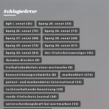
Schlagwörter
bgh i. senat
(15)
bpatg 24. senat
(33)
bpatg 25. senat
(75)
bpatg 26. senat
(71)
bpatg 27. senat
(80)
bpatg 28. senat
(60)
bpatg 29. senat
(73)
bpatg 30. senat
(57)
bpatg 33. senat
(41)
der titelschutzanzeiger
(15)
dynamo dresden
(8)
freihaltebedürfnis einer wortmarke
(8)
kennzeichnungsschwäche
(8)
markenblatt
(276)
patent- und markenämter international
(11)
rechtserhaltende benutzung
(10)
rundy titelschutz journal
(14)
unterscheidungskraft bei wortmarken
(11)