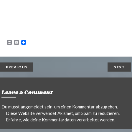
P
E
r
m
i
a
n
i
t
l
PREVIOUS
NEXT
Leave a Comment
Du musst
angemeldet
sein, um einen Kommentar abzugeben.
Diese Website verwendet Akismet, um Spam zu reduzieren.
Erfahre, wie deine Kommentardaten verarbeitet werden.