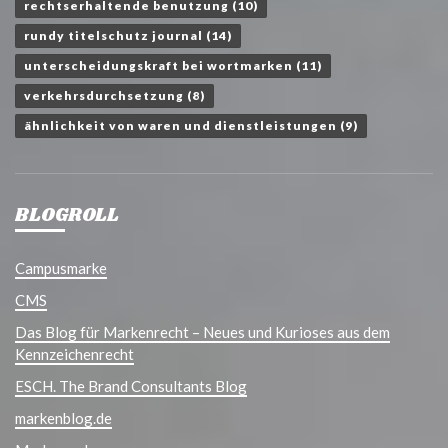
rechtserhaltende benutzung
(10)
rundy titelschutz journal
(14)
unterscheidungskraft bei wortmarken
(11)
verkehrsdurchsetzung
(8)
ähnlichkeit von waren und dienstleistungen
(9)
BLOGROLL
Campusmarke
CMS
Das Blog für Markenrecht – Neues und Kurioses aus dem
Kennzeichenrecht
ESCH. The Brand Consultants Blog
markenblog.de