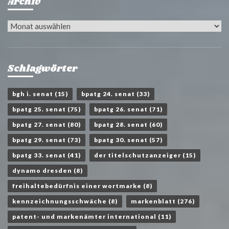
Archiv
Archiv
Schlagwörter
bgh i. senat
(15)
bpatg 24. senat
(33)
bpatg 25. senat
(75)
bpatg 26. senat
(71)
bpatg 27. senat
(80)
bpatg 28. senat
(60)
bpatg 29. senat
(73)
bpatg 30. senat
(57)
bpatg 33. senat
(41)
der titelschutzanzeiger
(15)
dynamo dresden
(8)
freihaltebedürfnis einer wortmarke
(8)
kennzeichnungsschwäche
(8)
markenblatt
(276)
patent- und markenämter international
(11)