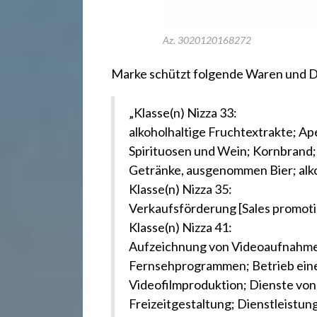
.
d
Az. 3020120168272
Marke schützt folgende Waren und D
e
„Klasse(n) Nizza 33:
alkoholhaltige Fruchtextrakte; Ape
Spirituosen und Wein; Kornbrand; S
Getränke, ausgenommen Bier; alk
Klasse(n) Nizza 35:
Verkaufsförderung [Sales promotio
Klasse(n) Nizza 41:
Aufzeichnung von Videoaufnahme
Fernsehprogrammen; Betrieb eines
Videofilmproduktion; Dienste von
Freizeitgestaltung; Dienstleistun