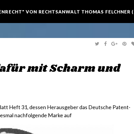
NRECHT" VON RECHTSANWALT THOMAS FELCHNER (R
T
F
G
P
W
A
O
I
I
C
O
N
T
E
G
T
T
B
L
E
E
O
E
R
dafür mit Scharm und
R
O
+
E
K
S
T
latt Heft 31, dessen Herausgeber das Deutsche Patent-
diesmal nachfolgende Marke auf