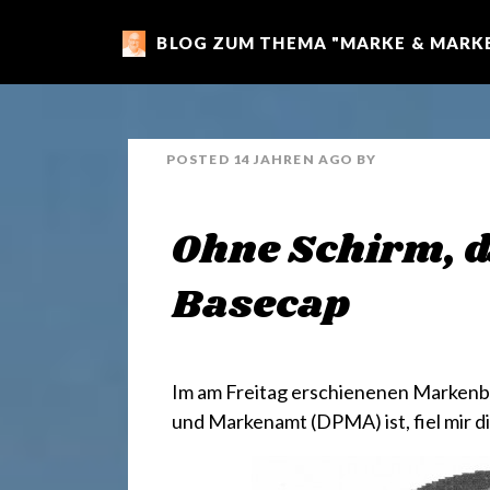
BLOG ZUM THEMA "MARKE & MARKE
m
a
POSTED
14 JAHREN
AGO
BY
r
Ohne Schirm, 
k
Basecap
e
Im am Freitag erschienenen Markenb
n
und Markenamt (DPMA) ist, fiel mir 