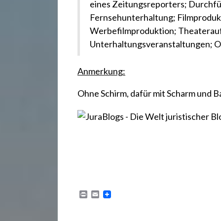
eines Zeitungsreporters; Durchf
Fernsehunterhaltung; Filmprodukt
Werbefilmproduktion; Theaterau
Unterhaltungsveranstaltungen; O
Anmerkung:
Ohne Schirm, dafür mit Scharm und B
P
E
r
m
i
a
n
i