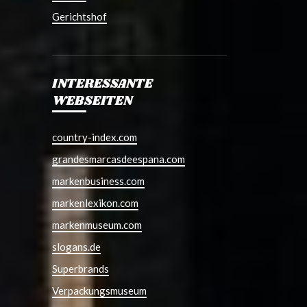
Gerichtshof
INTERESSANTE
WEBSEITEN
country-index.com
grandesmarcasdeespana.com
markenbusiness.com
markenlexikon.com
markenmuseum.com
slogans.de
Superbrands
Verpackungsmuseum