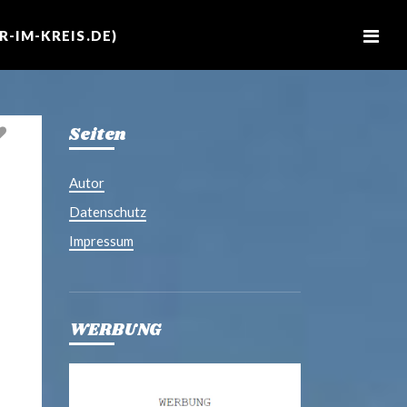
M
e
-IM-KREIS.DE)
n
u
Seiten
Autor
Datenschutz
Impressum
WERBUNG