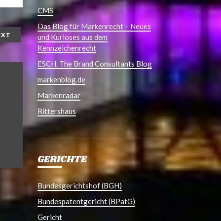
CMS
Das Blog für Markenrecht – Neues
EXT
und Kurioses aus dem
Kennzeichenrecht
ESCH. The Brand Consultants Blog
markenblog.de
Markenradar
Rittershaus
GERICHTE
Bundesgerichtshof (BGH)
Bundespatentgericht (BPatG)
Gericht