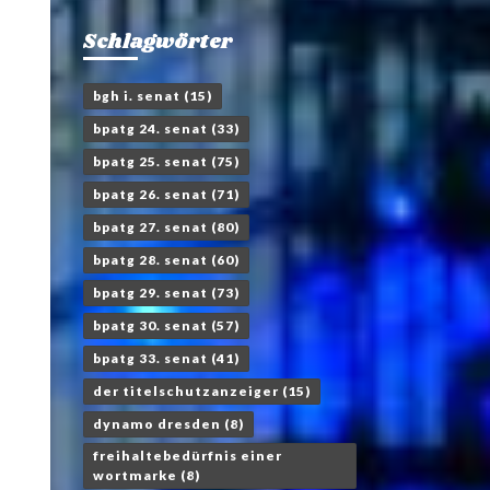
Schlagwörter
bgh i. senat
(15)
bpatg 24. senat
(33)
bpatg 25. senat
(75)
bpatg 26. senat
(71)
bpatg 27. senat
(80)
bpatg 28. senat
(60)
bpatg 29. senat
(73)
bpatg 30. senat
(57)
bpatg 33. senat
(41)
der titelschutzanzeiger
(15)
dynamo dresden
(8)
freihaltebedürfnis einer
wortmarke
(8)