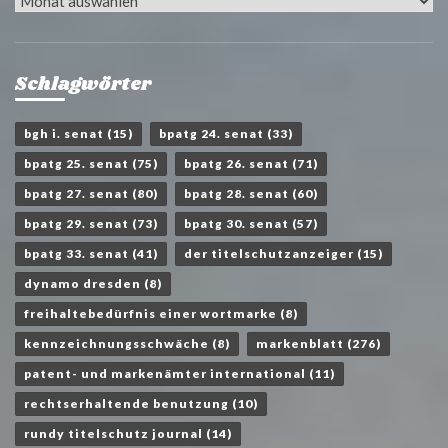
Archiv
Schlagwörter
bgh i. senat
(15)
bpatg 24. senat
(33)
bpatg 25. senat
(75)
bpatg 26. senat
(71)
bpatg 27. senat
(80)
bpatg 28. senat
(60)
bpatg 29. senat
(73)
bpatg 30. senat
(57)
bpatg 33. senat
(41)
der titelschutzanzeiger
(15)
dynamo dresden
(8)
freihaltebedürfnis einer wortmarke
(8)
kennzeichnungsschwäche
(8)
markenblatt
(276)
patent- und markenämter international
(11)
rechtserhaltende benutzung
(10)
rundy titelschutz journal
(14)