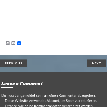
P
E
r
m
i
a
n
i
t
l
PREVIOUS
NEXT
Leave a Comment
Du musst
angemeldet
sein, um einen Kommentar abzugeben.
Diese Website verwendet Akismet, um Spam zu reduzieren.
Erfahre, wie deine Kommentardaten verarbeitet werden.