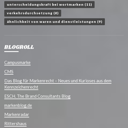
unterscheidungskraft bei wortmarken
(11)
verkehrsdurchsetzung
(8)
ähnlichkeit von waren und dienstleistungen
(9)
BLOGROLL
Campusmarke
CMS
Das Blog für Markenrecht – Neues und Kurioses aus dem
Kennzeichenrecht
ESCH. The Brand Consultants Blog
markenblog.de
Markenradar
Rittershaus