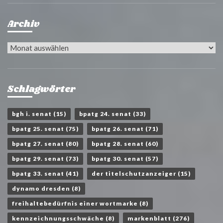
Archiv
Archiv
Schlagwörter
bgh i. senat
(15)
bpatg 24. senat
(33)
bpatg 25. senat
(75)
bpatg 26. senat
(71)
bpatg 27. senat
(80)
bpatg 28. senat
(60)
bpatg 29. senat
(73)
bpatg 30. senat
(57)
bpatg 33. senat
(41)
der titelschutzanzeiger
(15)
dynamo dresden
(8)
freihaltebedürfnis einer wortmarke
(8)
kennzeichnungsschwäche
(8)
markenblatt
(276)