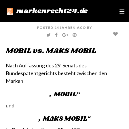
markenrecht24.de
e
n
u
POSTED
14 JAHREN
AGO
BY
T
F
G
P
W
A
O
I
I
C
O
N
T
E
G
T
MOBIL vs. MAKS MOBIL
T
B
L
E
E
O
E
R
R
O
+
E
K
S
T
Nach Auffassung des 29. Senats des
Bundespatentgerichts besteht zwischen den
Marken
„MOBIL“
und
„MAKS MOBIL“