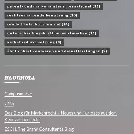
patent- und markenämter international
(11)
rechtserhaltende benutzung
(10)
rundy titelschutz journal
(14)
unterscheidungskraft bei wortmarken
(11)
verkehrsdurchsetzung
(8)
ähnlichkeit von waren und dienstleistungen
(9)
BLOGROLL
Campusmarke
CMS
Das Blog für Markenrecht – Neues und Kurioses aus dem
Kennzeichenrecht
ESCH. The Brand Consultants Blog