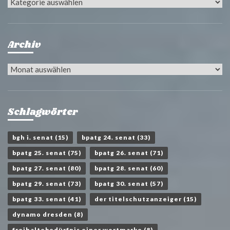
Kategorien
Archiv
Archiv
Schlagwörter
bgh i. senat
(15)
bpatg 24. senat
(33)
bpatg 25. senat
(75)
bpatg 26. senat
(71)
bpatg 27. senat
(80)
bpatg 28. senat
(60)
bpatg 29. senat
(73)
bpatg 30. senat
(57)
bpatg 33. senat
(41)
der titelschutzanzeiger
(15)
dynamo dresden
(8)
freihaltebedürfnis einer wortmarke
(8)