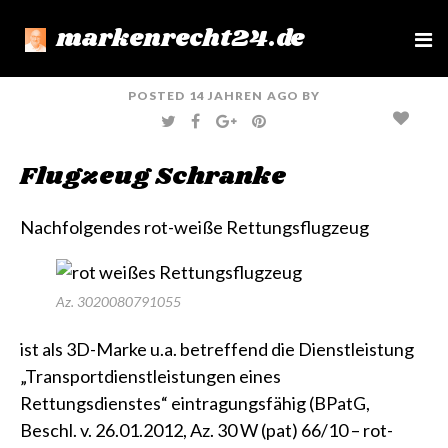
markenrecht24.de
e
n
u
POSTED
14 JAHREN
AGO
BY
T
F
G
P
W
A
O
I
I
C
O
N
T
E
G
T
Flugzeug Schranke
T
B
L
E
E
O
E
R
R
O
+
E
K
S
T
Nachfolgendes rot-weiße Rettungsflugzeug
Az. 3020080791055
ist als 3D-Marke u.a. betreffend die Dienstleistung
„Transportdienstleistungen eines
Rettungsdienstes“ eintragungsfähig
(BPatG,
Beschl. v. 26.01.2012, Az. 30 W (pat) 66/10 – rot-