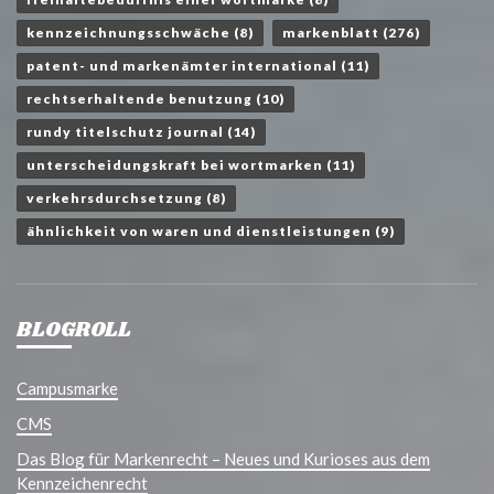
kennzeichnungsschwäche
(8)
markenblatt
(276)
patent- und markenämter international
(11)
rechtserhaltende benutzung
(10)
rundy titelschutz journal
(14)
unterscheidungskraft bei wortmarken
(11)
verkehrsdurchsetzung
(8)
ähnlichkeit von waren und dienstleistungen
(9)
BLOGROLL
Campusmarke
CMS
Das Blog für Markenrecht – Neues und Kurioses aus dem
Kennzeichenrecht