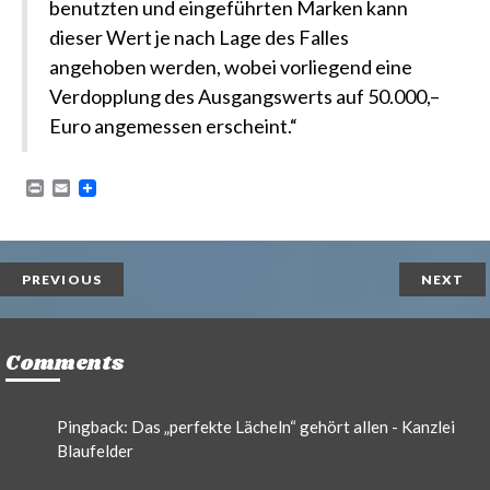
benutzten und eingeführten Marken kann
dieser Wert je nach Lage des Falles
angehoben werden, wobei vorliegend eine
Verdopplung des Ausgangswerts auf 50.000,–
Euro angemessen erscheint.“
P
E
r
m
i
a
n
i
t
l
PREVIOUS
NEXT
Comments
Pingback:
Das „perfekte Lächeln“ gehört allen - Kanzlei
Blaufelder