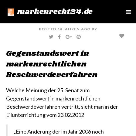
markenrecht24.de
e
n
u
POSTED
14 JAHREN
AGO
BY
T
F
G
P
W
A
O
I
I
C
O
N
T
E
G
T
Gegenstandswert in
T
B
L
E
E
O
E
R
R
O
+
E
markenrechtlichen
K
S
T
Beschwerdeverfahren
Welche Meinung der 25. Senat zum
Gegenstandswert in markenrechtlichen
Beschwerdeverfahren vertritt, sieht man in der
Eilunterrichtung vom 23.02.2012
„Eine Änderung der im Jahr 2006 noch