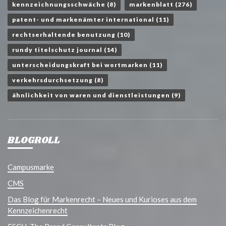
kennzeichnungsschwäche
(8)
markenblatt
(276)
patent- und markenämter international
(11)
rechtserhaltende benutzung
(10)
rundy titelschutz journal
(14)
unterscheidungskraft bei wortmarken
(11)
verkehrsdurchsetzung
(8)
ähnlichkeit von waren und dienstleistungen
(9)
BLOGROLL
Campusmarke
CMS
Das Blog für Markenrecht – Neues und Kurioses aus dem
Kennzeichenrecht