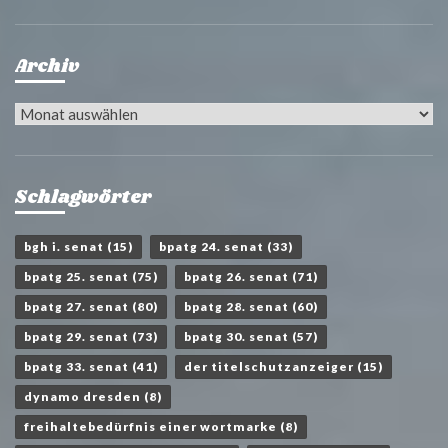
Archiv
Archiv
Schlagwörter
bgh i. senat
(15)
bpatg 24. senat
(33)
bpatg 25. senat
(75)
bpatg 26. senat
(71)
bpatg 27. senat
(80)
bpatg 28. senat
(60)
bpatg 29. senat
(73)
bpatg 30. senat
(57)
bpatg 33. senat
(41)
der titelschutzanzeiger
(15)
dynamo dresden
(8)
freihaltebedürfnis einer wortmarke
(8)