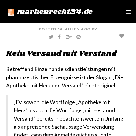
markenrecht24.de
e
n
u
POSTED
14 JAHREN
AGO
BY
T
F
G
P
W
A
O
I
I
C
O
N
T
E
G
T
Kein Versand mit Verstand
T
B
L
E
E
O
E
R
R
O
+
E
K
S
T
Betreffend Einzelhandelsdienstleistungen mit
pharmazeutischer Erzeugnisse ist der Slogan „Die
Apotheke mit Herz und Versand“ nicht originell
„Da sowohl die Wortfolge „Apotheke mit
Herz“ als auch die Wortfolge „mit Herz und
Versand“ bereits in beachtenswertem Umfang
als anpreisende Sachaussage Verwendung
findet, kann dem Anmeldezeichen auch in