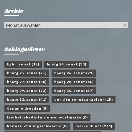
Archiv
Archiv
Schlagwörter
bgh i. senat
(15)
bpatg 24. senat
(33)
bpatg 25. senat
(75)
bpatg 26. senat
(71)
bpatg 27. senat
(80)
bpatg 28. senat
(60)
bpatg 29. senat
(73)
bpatg 30. senat
(57)
bpatg 33. senat
(41)
der titelschutzanzeiger
(15)
dynamo dresden
(8)
freihaltebedürfnis einer wortmarke
(8)
kennzeichnungsschwäche
(8)
markenblatt
(276)