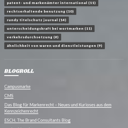
patent- und markenämter international
(11)
rechtserhaltende benutzung
(10)
rundy titelschutz journal
(14)
unterscheidungskraft bei wortmarken
(11)
verkehrsdurchsetzung
(8)
ähnlichkeit von waren und dienstleistungen
(9)
BLOGROLL
Campusmarke
CMS
Das Blog für Markenrecht – Neues und Kurioses aus dem
Kennzeichenrecht
ESCH. The Brand Consultants Blog