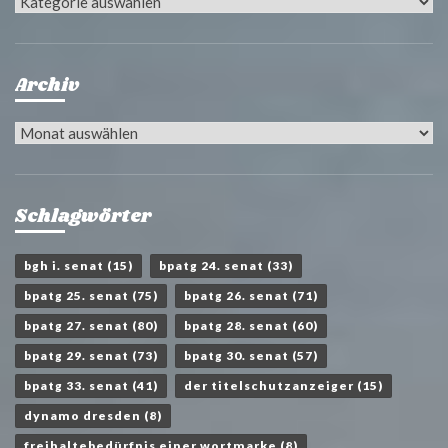
Kategorien
Archiv
Archiv
Schlagwörter
bgh i. senat
(15)
bpatg 24. senat
(33)
bpatg 25. senat
(75)
bpatg 26. senat
(71)
bpatg 27. senat
(80)
bpatg 28. senat
(60)
bpatg 29. senat
(73)
bpatg 30. senat
(57)
bpatg 33. senat
(41)
der titelschutzanzeiger
(15)
dynamo dresden
(8)
freihaltebedürfnis einer wortmarke
(8)