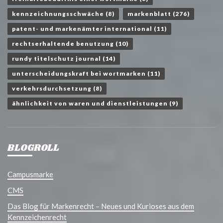
kennzeichnungsschwäche
(8)
markenblatt
(276)
patent- und markenämter international
(11)
rechtserhaltende benutzung
(10)
rundy titelschutz journal
(14)
unterscheidungskraft bei wortmarken
(11)
verkehrsdurchsetzung
(8)
ähnlichkeit von waren und dienstleistungen
(9)
BLOGROLL
Campusmarke
CMS
Das Blog für Markenrecht – Neues und Kurioses aus dem
Kennzeichenrecht