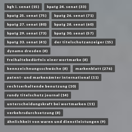
bgh i. senat
(15)
bpatg 24. senat
(33)
bpatg 25. senat
(75)
bpatg 26. senat
(71)
bpatg 27. senat
(80)
bpatg 28. senat
(60)
bpatg 29. senat
(73)
bpatg 30. senat
(57)
bpatg 33. senat
(41)
der titelschutzanzeiger
(15)
dynamo dresden
(8)
freihaltebedürfnis einer wortmarke
(8)
kennzeichnungsschwäche
(8)
markenblatt
(276)
patent- und markenämter international
(11)
rechtserhaltende benutzung
(10)
rundy titelschutz journal
(14)
unterscheidungskraft bei wortmarken
(11)
verkehrsdurchsetzung
(8)
ähnlichkeit von waren und dienstleistungen
(9)