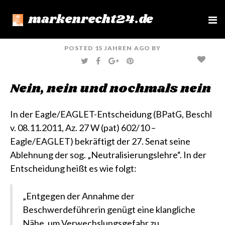
markenrecht24.de
e
n
u
POSTED
15 JAHREN
AGO
BY
T
F
G
P
W
A
O
I
I
C
O
N
T
E
G
T
Nein, nein und nochmals nein
T
B
L
E
E
O
E
R
R
O
+
E
K
S
T
In der Eagle/EAGLET-Entscheidung
(BPatG, Beschl
v. 08.11.2011, Az. 27 W (pat) 602/10 –
Eagle/EAGLET)
bekräftigt der 27. Senat seine
Ablehnung der sog. „Neutralisierungslehre“. In der
Entscheidung heißt es wie folgt:
„Entgegen der Annahme der
Beschwerdeführerin genügt eine klangliche
Nähe, um Verwechslungsgefahr zu