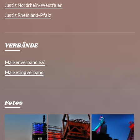
Justiz Nordrhein-Westfalen
Justiz Rheinland-Pfalz
VERBÄNDE
Markenverband e.V.
Marketingverband
Fotos