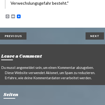
Verwechslungsgefahr besteht.“
P
E
r
m
i
a
n
i
t
l
PREVIOUS
NEXT
Leave a Comment
Du musst
angemeldet
sein, um einen Kommentar abzugeben.
Diese Website verwendet Akismet, um Spam zu reduzieren.
Erfahre, wie deine Kommentardaten verarbeitet werden.
Seiten