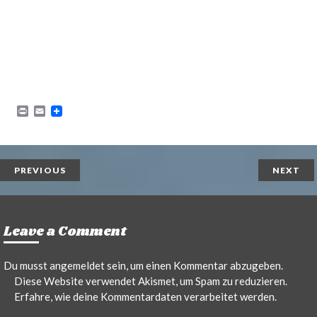
P
E
r
m
i
a
n
i
t
l
PREVIOUS
NEXT
Leave a Comment
Du musst
angemeldet
sein, um einen Kommentar abzugeben.
Diese Website verwendet Akismet, um Spam zu reduzieren.
Erfahre, wie deine Kommentardaten verarbeitet werden.