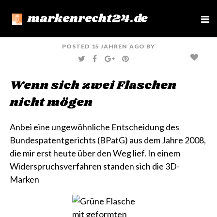
markenrecht24.de
e
n
u
POSTED
15 JAHREN
AGO
BY
T
F
G
P
W
A
O
I
I
C
O
N
T
E
G
T
Wenn sich zwei Flaschen
T
B
L
E
E
O
E
R
R
O
+
E
nicht mögen
K
S
T
Anbei eine ungewöhnliche Entscheidung des
Bundespatentgerichts (BPatG) aus dem Jahre 2008,
die mir erst heute über den Weg lief. In einem
Widerspruchsverfahren standen sich die 3D-
Marken