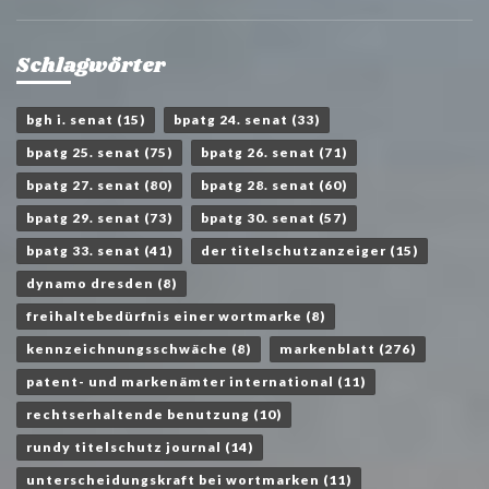
Schlagwörter
bgh i. senat
(15)
bpatg 24. senat
(33)
bpatg 25. senat
(75)
bpatg 26. senat
(71)
bpatg 27. senat
(80)
bpatg 28. senat
(60)
bpatg 29. senat
(73)
bpatg 30. senat
(57)
bpatg 33. senat
(41)
der titelschutzanzeiger
(15)
dynamo dresden
(8)
freihaltebedürfnis einer wortmarke
(8)
kennzeichnungsschwäche
(8)
markenblatt
(276)
patent- und markenämter international
(11)
rechtserhaltende benutzung
(10)
rundy titelschutz journal
(14)
unterscheidungskraft bei wortmarken
(11)