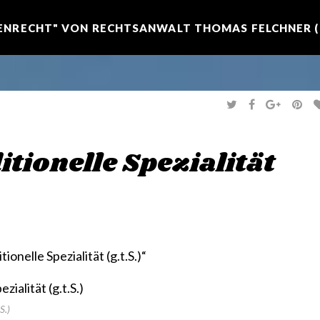
NRECHT" VON RECHTSANWALT THOMAS FELCHNER (R
T
F
G
P
W
A
O
I
I
C
O
N
T
E
G
T
T
B
L
E
E
O
E
R
itionelle Spezialität
R
O
+
E
K
S
T
onelle Spezialität (g.t.S.)“
S.)