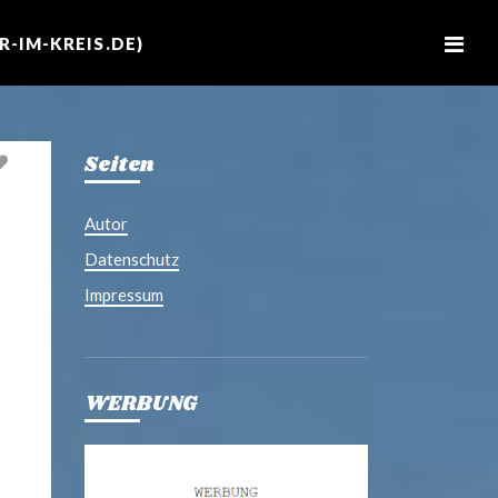
M
e
-IM-KREIS.DE)
n
u
Seiten
Autor
Datenschutz
Impressum
WERBUNG