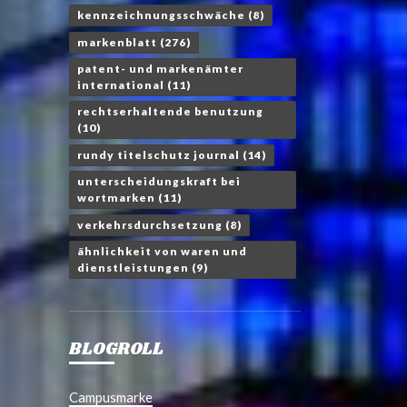
kennzeichnungsschwäche
(8)
markenblatt
(276)
patent- und markenämter
international
(11)
rechtserhaltende benutzung
(10)
rundy titelschutz journal
(14)
unterscheidungskraft bei
wortmarken
(11)
verkehrsdurchsetzung
(8)
ähnlichkeit von waren und
dienstleistungen
(9)
BLOGROLL
Campusmarke