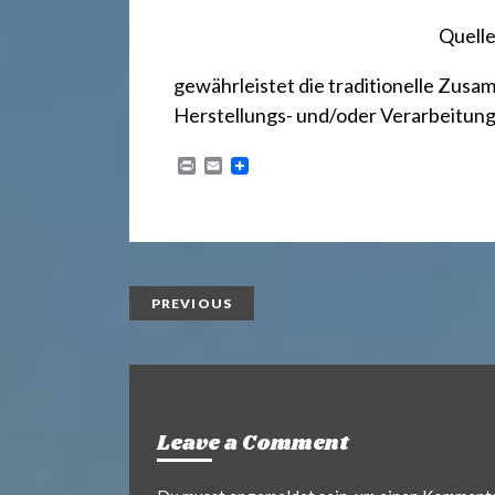
r
Quelle
e
gewährleistet die traditionelle Zusa
Herstellungs- und/oder Verarbeitun
c
P
E
r
m
h
i
a
n
i
t
l
t
PREVIOUS
2
4
Leave a Comment