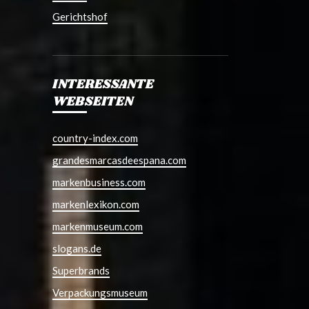
Gerichtshof
INTERESSANTE
WEBSEITEN
country-index.com
grandesmarcasdeespana.com
markenbusiness.com
markenlexikon.com
markenmuseum.com
slogans.de
Superbrands
Verpackungsmuseum