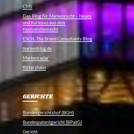
CMS
Das Blog für Markenrecht – Neues
und Kurioses aus dem
Kennzeichenrecht
ESCH. The Brand Consultants Blog
markenblog.de
Markenradar
Rittershaus
GERICHTE
Bundesgerichtshof (BGH)
Bundespatentgericht (BPatG)
Gericht