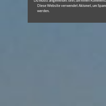
.
Du musst
angemeldet
sein, um einen Komment
Diese Website verwendet Akismet, um Spam 
d
werden.
e