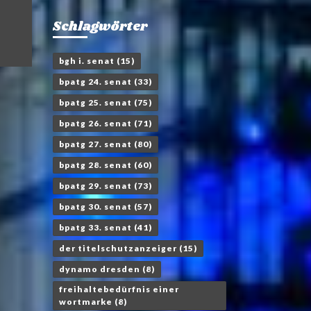
Schlagwörter
bgh i. senat
(15)
bpatg 24. senat
(33)
bpatg 25. senat
(75)
bpatg 26. senat
(71)
bpatg 27. senat
(80)
bpatg 28. senat
(60)
bpatg 29. senat
(73)
bpatg 30. senat
(57)
bpatg 33. senat
(41)
der titelschutzanzeiger
(15)
dynamo dresden
(8)
freihaltebedürfnis einer
wortmarke
(8)