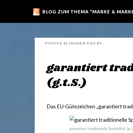
BLOG ZUM THEMA "MARKE & MARKE
m
a
POSTED
15 JAHREN
AGO
BY
r
garantiert trad
k
(g.t.S.)
e
Das EU-Gütezeichen „garantiert traditi
n
garantiert traditionelle Spezialität (g.t.