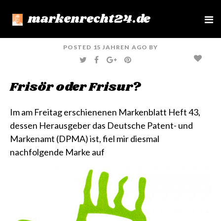
markenrecht24.de
e
n
u
POSTED
15 JAHREN
AGO
BY
T
F
G
P
W
A
O
I
I
C
O
N
T
E
G
T
Frisör oder Frisur?
T
B
L
E
E
O
E
R
R
O
+
E
K
S
T
Im am Freitag erschienenen Markenblatt Heft 43,
dessen Herausgeber das Deutsche Patent- und
Markenamt (DPMA) ist, fiel mir diesmal
nachfolgende Marke auf