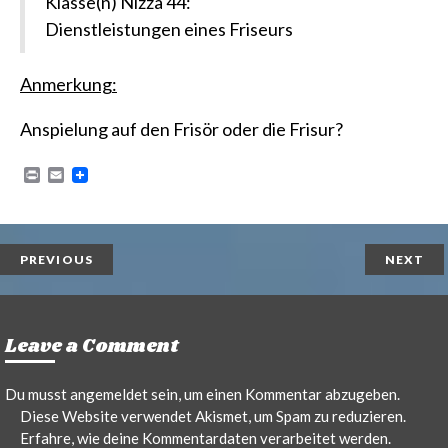
Klasse(n) Nizza 44:
Dienstleistungen eines Friseurs
Anmerkung:
Anspielung auf den Frisör oder die Frisur?
P
E
r
m
i
a
n
i
t
l
PREVIOUS
NEXT
Leave a Comment
Du musst
angemeldet
sein, um einen Kommentar abzugeben.
Diese Website verwendet Akismet, um Spam zu reduzieren.
Erfahre, wie deine Kommentardaten verarbeitet werden.