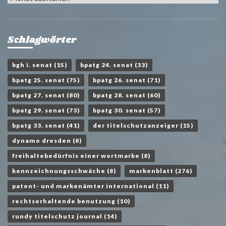
Schlagwörter
bgh i. senat
(15)
bpatg 24. senat
(33)
bpatg 25. senat
(75)
bpatg 26. senat
(71)
bpatg 27. senat
(80)
bpatg 28. senat
(60)
bpatg 29. senat
(73)
bpatg 30. senat
(57)
bpatg 33. senat
(41)
der titelschutzanzeiger
(15)
dynamo dresden
(8)
freihaltebedürfnis einer wortmarke
(8)
kennzeichnungsschwäche
(8)
markenblatt
(276)
patent- und markenämter international
(11)
rechtserhaltende benutzung
(10)
rundy titelschutz journal
(14)