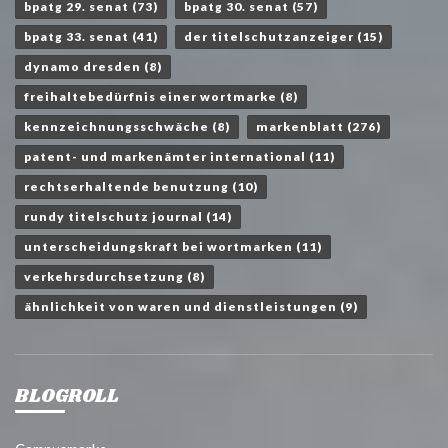
bpatg 29. senat
(73)
bpatg 30. senat
(57)
bpatg 33. senat
(41)
der titelschutzanzeiger
(15)
dynamo dresden
(8)
freihaltebedürfnis einer wortmarke
(8)
kennzeichnungsschwäche
(8)
markenblatt
(276)
patent- und markenämter international
(11)
rechtserhaltende benutzung
(10)
rundy titelschutz journal
(14)
unterscheidungskraft bei wortmarken
(11)
verkehrsdurchsetzung
(8)
ähnlichkeit von waren und dienstleistungen
(9)
BLOGROLL