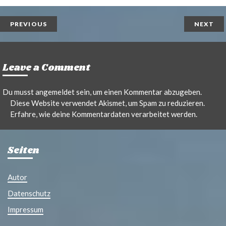
n
i
t
l
PREVIOUS
NEXT
Leave a Comment
Du musst
angemeldet
sein, um einen Kommentar abzugeben.
Diese Website verwendet Akismet, um Spam zu reduzieren.
Erfahre, wie deine Kommentardaten verarbeitet werden.
Seiten
Autor
Datenschutz
Impressum