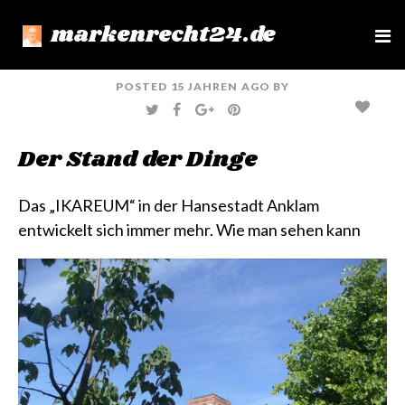
markenrecht24.de
e
n
u
POSTED
15 JAHREN
AGO
BY
T
F
G
P
W
A
O
I
I
C
O
N
T
E
G
T
Der Stand der Dinge
T
B
L
E
E
O
E
R
R
O
+
E
K
S
T
Das
„IKAREUM“ in der Hansestadt Anklam
entwickelt sich immer mehr. Wie man sehen kann