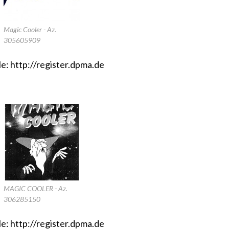
Magic Cooler - Az.
305605909
le:
http://register.dpma.de
MAGIC COOLER - Az.
306285150
le:
http://register.dpma.de