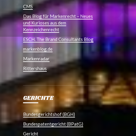
CMS
Das Blog für Markenrecht – Neues
und Kurioses aus dem
Kennzeichenrecht
ESCH. The Brand Consultants Blog
markenblog.de
Markenradar
Rittershaus
GERICHTE
Bundesgerichtshof (BGH)
Bundespatentgericht (BPatG)
Gericht