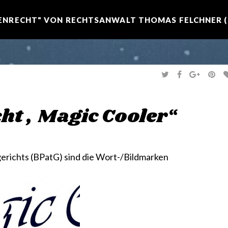
NRECHT" VON RECHTSANWALT THOMAS FELCHNER (R
T
F
G
P
W
A
O
I
I
C
O
N
T
E
G
T
T
B
L
E
E
O
E
R
echt „Magic Cooler“
R
O
+
E
K
S
T
richts (BPatG) sind die Wort-/Bildmarken