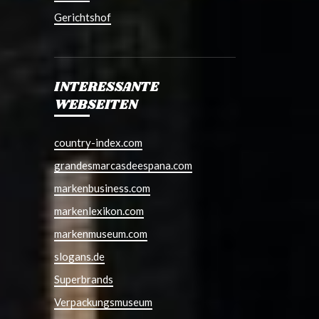
Gerichtshof
INTERESSANTE
WEBSEITEN
country-index.com
grandesmarcasdeespana.com
markenbusiness.com
markenlexikon.com
markenmuseum.com
slogans.de
Superbrands
Verpackungsmuseum