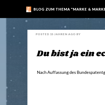
BLOG ZUM THEMA "MARKE & MARKE
m
a
POSTED
15 JAHREN
AGO
BY
r
Du bist ja ein 
k
e
Nach Auffassung des Bundespatentge
n