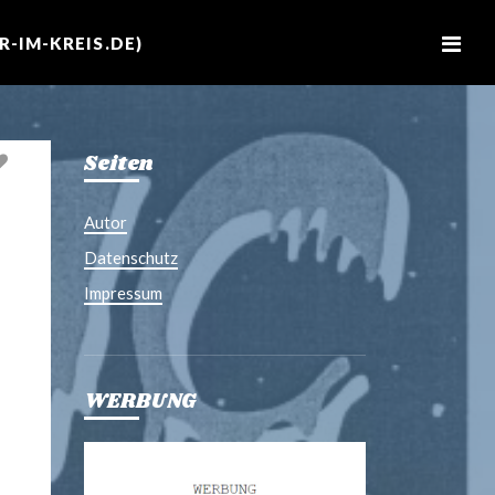
M
e
-IM-KREIS.DE)
n
u
Seiten
Autor
Datenschutz
Impressum
WERBUNG