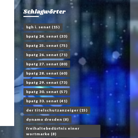
Schlagwörter
bgh i. senat
(15)
bpatg 24. senat
(33)
bpatg 25. senat
(75)
bpatg 26. senat
(71)
bpatg 27. senat
(80)
bpatg 28. senat
(60)
bpatg 29. senat
(73)
bpatg 30. senat
(57)
bpatg 33. senat
(41)
der titelschutzanzeiger
(15)
dynamo dresden
(8)
freihaltebedürfnis einer
wortmarke
(8)