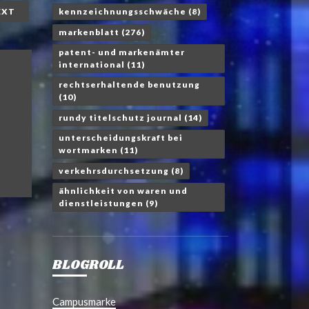
kennzeichnungsschwäche
(8)
EXT
markenblatt
(276)
patent- und markenämter
international
(11)
rechtserhaltende benutzung
(10)
rundy titelschutz journal
(14)
unterscheidungskraft bei
wortmarken
(11)
verkehrsdurchsetzung
(8)
ähnlichkeit von waren und
dienstleistungen
(9)
BLOGROLL
Campusmarke