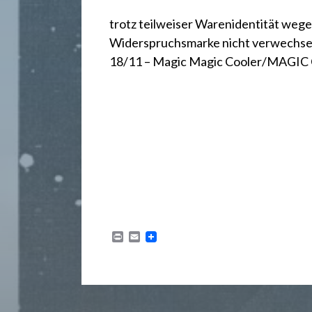
.
trotz teilweiser Warenidentität we
d
Widerspruchsmarke nicht verwechsel
18/11 – Magic Magic Cooler/MAGI
e
P
E
r
m
i
a
n
i
t
l