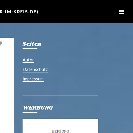
M
e
-IM-KREIS.DE)
n
u
Seiten
Autor
Datenschutz
Impressum
WERBUNG