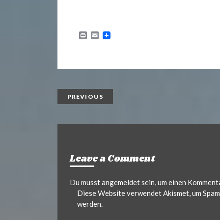
P
E
r
m
i
a
n
i
t
l
PREVIOUS
Leave a Comment
Du musst
angemeldet
sein, um einen Komment
Diese Website verwendet Akismet, um Spam 
werden.