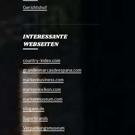
Gerichtshof
INTERESSANTE
WEBSEITEN
country-index.com
grandesmarcasdeespana.com
markenbusiness.com
markenlexikon.com
markenmuseum.com
slogans.de
Superbrands
Verpackungsmuseum