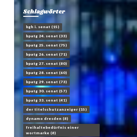
Schlagwörter
bgh i. senat
(15)
bpatg 24. senat
(33)
bpatg 25. senat
(75)
bpatg 26. senat
(71)
bpatg 27. senat
(80)
bpatg 28. senat
(60)
bpatg 29. senat
(73)
bpatg 30. senat
(57)
bpatg 33. senat
(41)
der titelschutzanzeiger
(15)
dynamo dresden
(8)
freihaltebedürfnis einer
wortmarke
(8)