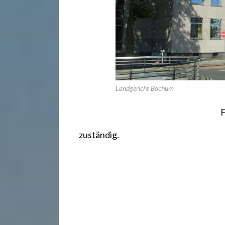
.
d
e
Landgericht Bochum
F
zuständig.