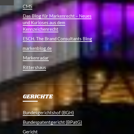
CMS
Das Blog für Markenrecht – Neues
und Kurioses aus dem
Kennzeichenrecht
ESCH. The Brand Consultants Blog
markenblog.de
Markenradar
Rittershaus
GERICHTE
Bundesgerichtshof (BGH)
Bundespatentgericht (BPatG)
Gericht