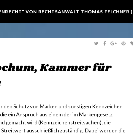
NRECHT" VON RECHTSANWALT THOMAS FELCHNER (R
T
F
G
P
W
A
O
I
I
C
O
N
T
E
G
T
T
B
L
E
E
O
E
R
ochum, Kammer für
R
O
+
E
K
S
T
n
r den Schutz von Marken und sonstigen Kennzeichen
h die ein Anspruch aus einem der im Markengesetz
nd gemacht wird (Kennzeichenstreitsachen), die
Streitwert ausschließlich zuständig. Dabei werden die