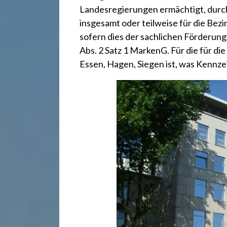
r
Landesregierungen ermächtigt, durc
insgesamt oder teilweise für die Bez
e
sofern dies der sachlichen Förderung
Abs. 2 Satz 1 MarkenG. Für die für d
c
Essen, Hagen, Siegen ist, was Kennz
h
t
2
4