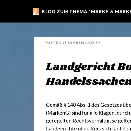
BLOG ZUM THEMA "MARKE & MARKE
m
a
POSTED
15 JAHREN
AGO
BY
r
Landgericht B
k
Handelssache
e
Gemäß § 140 Abs. 1 des
Gesetzes übe
n
(MarkenG)
sind für alle Klagen, durc
geregelten Rechtsverhältnisse gelte
Landgerichte ohne Rücksicht auf den 