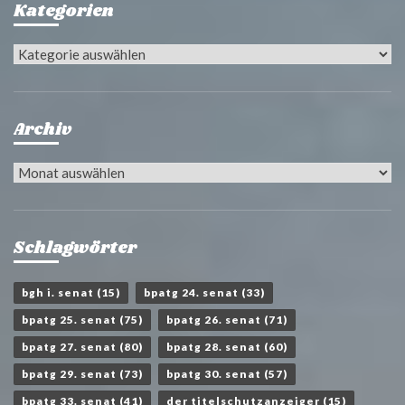
Kategorien
Kategorien
Archiv
Archiv
Schlagwörter
bgh i. senat
(15)
bpatg 24. senat
(33)
bpatg 25. senat
(75)
bpatg 26. senat
(71)
bpatg 27. senat
(80)
bpatg 28. senat
(60)
bpatg 29. senat
(73)
bpatg 30. senat
(57)
bpatg 33. senat
(41)
der titelschutzanzeiger
(15)