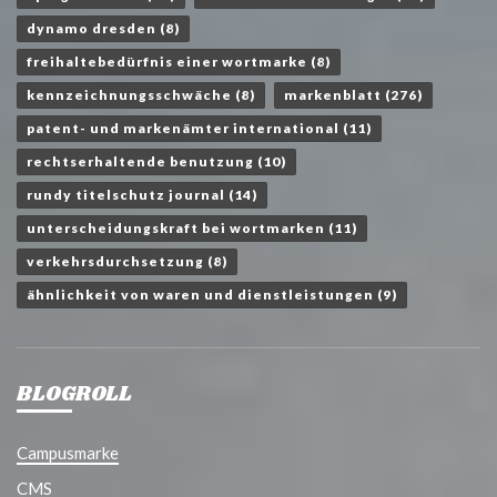
dynamo dresden
(8)
freihaltebedürfnis einer wortmarke
(8)
kennzeichnungsschwäche
(8)
markenblatt
(276)
patent- und markenämter international
(11)
rechtserhaltende benutzung
(10)
rundy titelschutz journal
(14)
unterscheidungskraft bei wortmarken
(11)
verkehrsdurchsetzung
(8)
ähnlichkeit von waren und dienstleistungen
(9)
BLOGROLL
Campusmarke
CMS