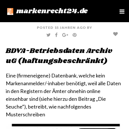
markenrecht24.de
e
n
u
POSTED
15 JAHREN
AGO
BY
T
F
G
P
W
A
O
I
I
C
O
N
T
E
G
T
BDVA-Betriebsdaten Archiv
T
B
L
E
E
O
E
R
R
O
+
E
uG (haftungsbeschränkt)
K
S
T
Eine (firmeneigene) Datenbank, welche kein
Markenanmelder/-inhaber benötigt, weil alle Daten
in den Registern der Ämter ohnehin online
einsehbar sind (siehe hierzu den Beitrag
„Die
Seuche“
), betreibt, wie nachfolgendes
Musterschreiben