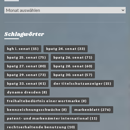
Archiv
Schlagwörter
bgh i. senat
(15)
bpatg 24. senat
(33)
bpatg 25. senat
(75)
bpatg 26. senat
(71)
bpatg 27. senat
(80)
bpatg 28. senat
(60)
bpatg 29. senat
(73)
bpatg 30. senat
(57)
bpatg 33. senat
(41)
der titelschutzanzeiger
(15)
dynamo dresden
(8)
freihaltebedürfnis einer wortmarke
(8)
kennzeichnungsschwäche
(8)
markenblatt
(276)
patent- und markenämter international
(11)
rechtserhaltende benutzung
(10)