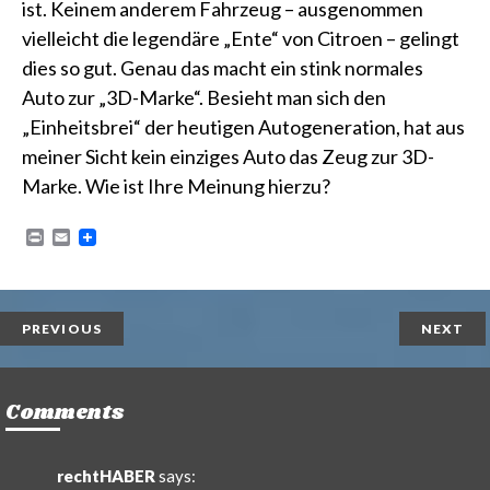
ist. Keinem anderem Fahrzeug – ausgenommen
vielleicht die legendäre „Ente“ von Citroen – gelingt
dies so gut. Genau das macht ein stink normales
Auto zur „3D-Marke“. Besieht man sich den
„Einheitsbrei“ der heutigen Autogeneration, hat aus
meiner Sicht kein einziges Auto das Zeug zur 3D-
Marke. Wie ist Ihre Meinung hierzu?
P
E
r
m
i
a
n
i
t
l
PREVIOUS
NEXT
Comments
rechtHABER
says: