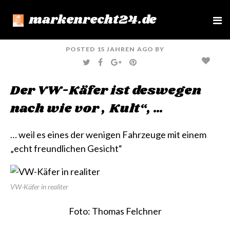
markenrecht24.de
e
n
u
POSTED
15 JAHREN
AGO
BY
T
F
G
P
W
A
O
I
I
C
O
N
T
E
G
T
Der VW-Käfer ist deswegen
T
B
L
E
E
O
E
R
R
O
+
E
nach wie vor „Kult“, …
K
S
T
… weil es eines der wenigen Fahrzeuge mit einem
„echt freundlichen Gesicht“
VW-Käfer in realiter
Foto: Thomas Felchner