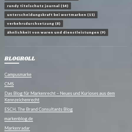
rundy titelschutz journal
(14)
unterscheidungskraft bei wortmarken
(11)
verkehrsdurchsetzung
(8)
ähnlichkeit von waren und dienstleistungen
(9)
BLOGROLL
Campusmarke
CMS
Das Blog für Markenrecht – Neues und Kurioses aus dem
Kennzeichenrecht
ESCH. The Brand Consultants Blog
markenblog.de
Markenradar