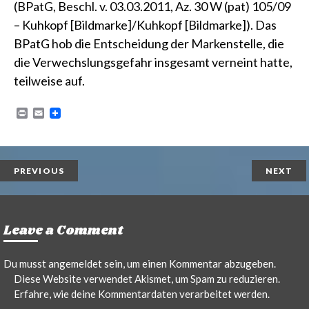
(BPatG, Beschl. v. 03.03.2011, Az. 30 W (pat) 105/09
– Kuhkopf [Bildmarke]/Kuhkopf [Bildmarke])
. Das
BPatG hob die Entscheidung der Markenstelle, die
die Verwechslungsgefahr insgesamt verneint hatte,
teilweise auf.
P
E
r
m
i
a
n
i
t
l
PREVIOUS
NEXT
Leave a Comment
Du musst
angemeldet
sein, um einen Kommentar abzugeben.
Diese Website verwendet Akismet, um Spam zu reduzieren.
Erfahre, wie deine Kommentardaten verarbeitet werden.