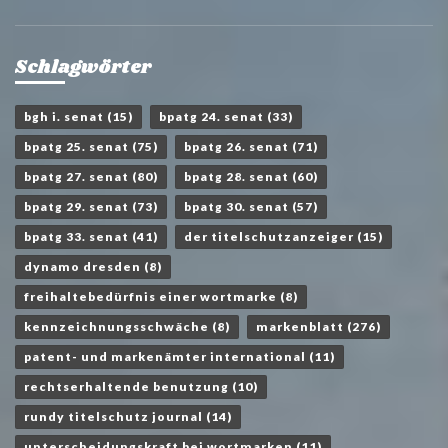
Schlagwörter
bgh i. senat
(15)
bpatg 24. senat
(33)
bpatg 25. senat
(75)
bpatg 26. senat
(71)
bpatg 27. senat
(80)
bpatg 28. senat
(60)
bpatg 29. senat
(73)
bpatg 30. senat
(57)
bpatg 33. senat
(41)
der titelschutzanzeiger
(15)
dynamo dresden
(8)
freihaltebedürfnis einer wortmarke
(8)
kennzeichnungsschwäche
(8)
markenblatt
(276)
patent- und markenämter international
(11)
rechtserhaltende benutzung
(10)
rundy titelschutz journal
(14)
unterscheidungskraft bei wortmarken
(11)