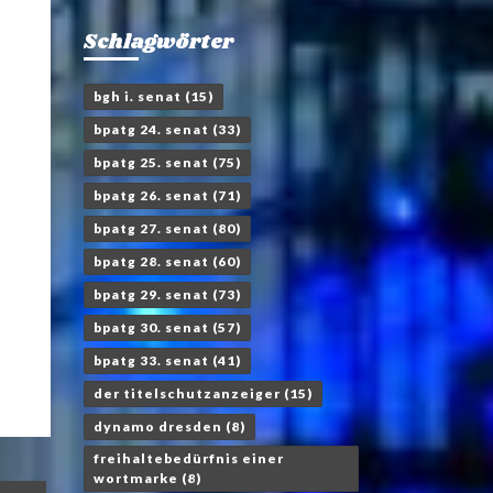
Schlagwörter
bgh i. senat
(15)
bpatg 24. senat
(33)
bpatg 25. senat
(75)
bpatg 26. senat
(71)
bpatg 27. senat
(80)
bpatg 28. senat
(60)
bpatg 29. senat
(73)
bpatg 30. senat
(57)
bpatg 33. senat
(41)
der titelschutzanzeiger
(15)
dynamo dresden
(8)
freihaltebedürfnis einer
wortmarke
(8)