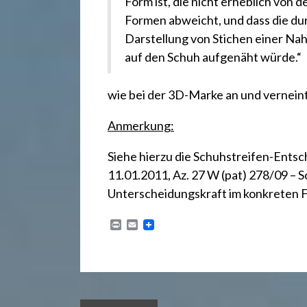
.
Form ist, die nicht erheblich von
Formen abweicht, und dass die du
d
Darstellung von Stichen einer Nah
auf den Schuh aufgenäht würde.“
e
wie bei der 3D-Marke an und verneint 
Anmerkung:
Siehe hierzu die Schuhstreifen-Ent
11.01.2011, Az. 27 W (pat) 278/09 – 
Unterscheidungskraft im konkreten Fa
P
E
r
m
i
a
n
i
t
l