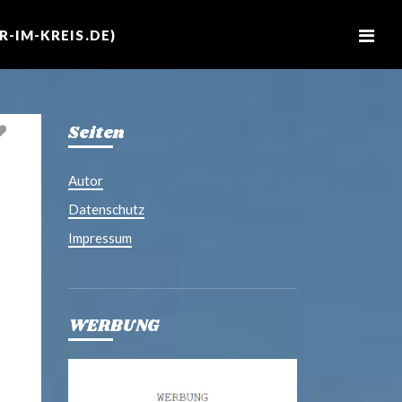
M
e
-IM-KREIS.DE)
n
u
Seiten
Autor
Datenschutz
Impressum
WERBUNG