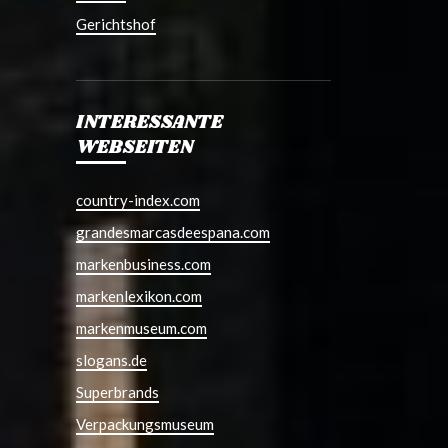
Gerichtshof
INTERESSANTE
WEBSEITEN
country-index.com
grandesmarcasdeespana.com
markenbusiness.com
markenlexikon.com
markenmuseum.com
slogans.de
Superbrands
Verpackungsmuseum