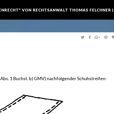
NRECHT" VON RECHTSANWALT THOMAS FELCHNER (R
T
F
G
P
W
A
O
I
I
C
O
N
T
E
G
T
T
B
L
E
E
O
E
R
R
O
+
E
K
S
T
7 Abs. 1 Buchst. b) GMV)
nachfolgender Schuhstreifen-