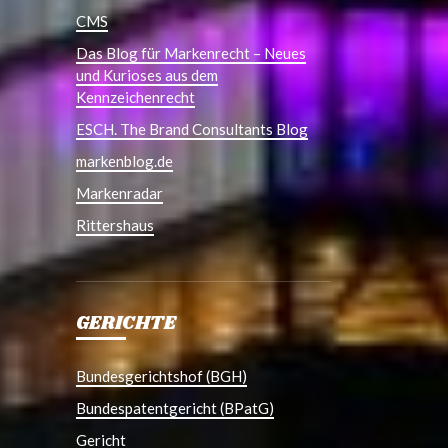
CMS
Das Blog für Markenrecht – Neues
und Kurioses aus dem
Kennzeichenrecht
ESCH. The Brand Consultants Blog
markenblog.de
Markenradar
Rittershaus
GERICHTE
Bundesgerichtshof (BGH)
Bundespatentgericht (BPatG)
Gericht