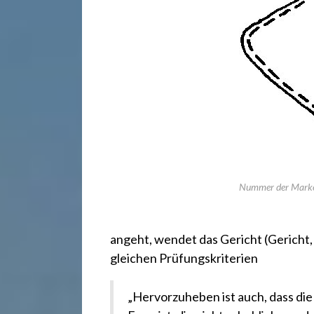
r
e
c
h
t
Nummer der Mark
2
angeht, wendet das Gericht
(Gericht,
4
gleichen Prüfungskriterien
„Hervorzuheben ist auch, dass die