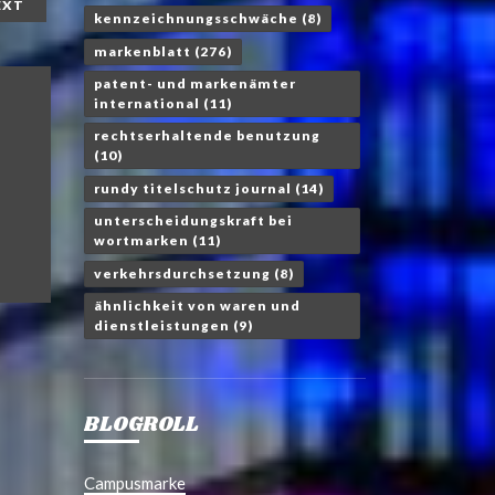
EXT
kennzeichnungsschwäche
(8)
markenblatt
(276)
patent- und markenämter
international
(11)
rechtserhaltende benutzung
(10)
rundy titelschutz journal
(14)
unterscheidungskraft bei
wortmarken
(11)
verkehrsdurchsetzung
(8)
ähnlichkeit von waren und
dienstleistungen
(9)
BLOGROLL
Campusmarke