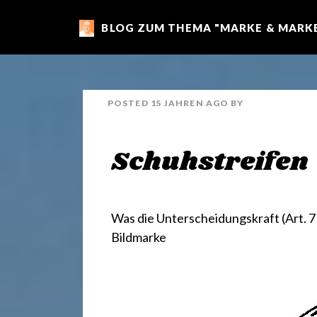
BLOG ZUM THEMA "MARKE & MARKE
m
a
POSTED
15 JAHREN
AGO
BY
r
Schuhstreifen
k
e
Was die Unterscheidungskraft
(Art. 
Bildmarke
n