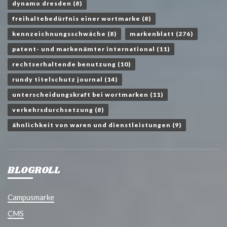
dynamo dresden
(8)
freihaltebedürfnis einer wortmarke
(8)
kennzeichnungsschwäche
(8)
markenblatt
(276)
patent- und markenämter international
(11)
rechtserhaltende benutzung
(10)
rundy titelschutz journal
(14)
unterscheidungskraft bei wortmarken
(11)
verkehrsdurchsetzung
(8)
ähnlichkeit von waren und dienstleistungen
(9)
BLOGROLL
Campusmarke
CMS