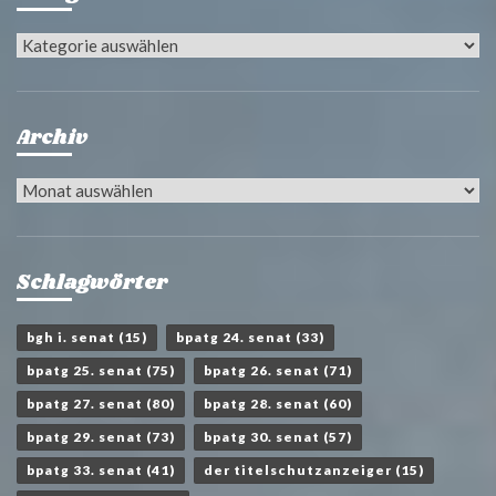
Kategorien
Archiv
Archiv
Schlagwörter
bgh i. senat
(15)
bpatg 24. senat
(33)
bpatg 25. senat
(75)
bpatg 26. senat
(71)
bpatg 27. senat
(80)
bpatg 28. senat
(60)
bpatg 29. senat
(73)
bpatg 30. senat
(57)
bpatg 33. senat
(41)
der titelschutzanzeiger
(15)