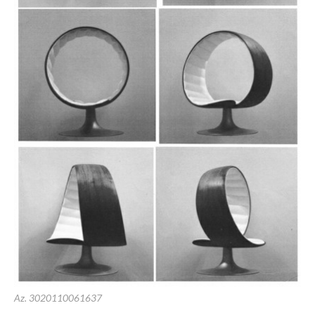
Az. 3020110061637