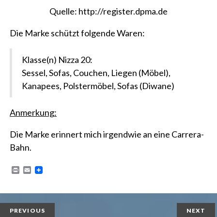
Quelle:
http://register.dpma.de
Die Marke schützt folgende Waren:
Klasse(n) Nizza 20:
Sessel, Sofas, Couchen, Liegen (Möbel),
Kanapees, Polstermöbel, Sofas (Diwane)
Anmerkung:
Die Marke erinnert mich irgendwie an eine Carrera-
Bahn.
P
E
r
m
i
a
n
i
t
l
PREVIOUS
NEXT