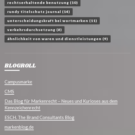
rechtserhaltende benutzung
(10)
rundy titelschutz journal
(14)
unterscheidungskraft bei wortmarken
(11)
verkehrsdurchsetzung
(8)
ähnlichkeit von waren und dienstleistungen
(9)
BLOGROLL
Campusmarke
CMS
Das Blog für Markenrecht – Neues und Kurioses aus dem
Kennzeichenrecht
ESCH. The Brand Consultants Blog
markenblog.de