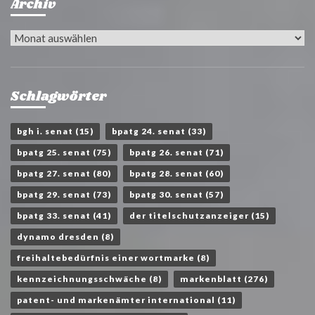
Archiv
Archiv
Schlagwörter
bgh i. senat
(15)
bpatg 24. senat
(33)
bpatg 25. senat
(75)
bpatg 26. senat
(71)
bpatg 27. senat
(80)
bpatg 28. senat
(60)
bpatg 29. senat
(73)
bpatg 30. senat
(57)
bpatg 33. senat
(41)
der titelschutzanzeiger
(15)
dynamo dresden
(8)
freihaltebedürfnis einer wortmarke
(8)
kennzeichnungsschwäche
(8)
markenblatt
(276)
patent- und markenämter international
(11)