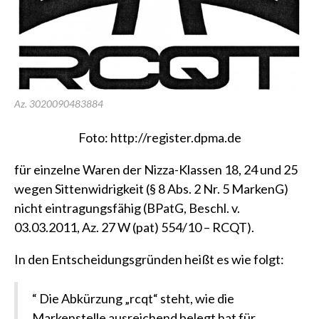
Az. 3020090483884
Foto:
http://register.dpma.de
für einzelne Waren der Nizza-Klassen 18, 24 und 25
wegen Sittenwidrigkeit (
§ 8 Abs. 2 Nr. 5 MarkenG
)
nicht eintragungsfähig
(BPatG, Beschl. v.
03.03.2011, Az. 27 W (pat) 554/10 – RCQT)
.
In den Entscheidungsgründen heißt es wie folgt:
“ Die Abkürzung „rcqt“ steht, wie die
Markenstelle ausreichend belegt hat für