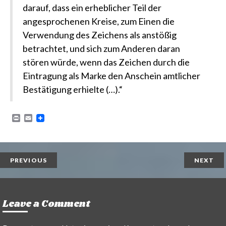
darauf, dass ein erheblicher Teil der
angesprochenen Kreise, zum Einen die
Verwendung des Zeichens als anstößig
betrachtet, und sich zum Anderen daran
stören würde, wenn das Zeichen durch die
Eintragung als Marke den Anschein amtlicher
Bestätigung erhielte (…).“
P
E
r
m
i
a
n
i
t
l
PREVIOUS
NEXT
Leave a Comment