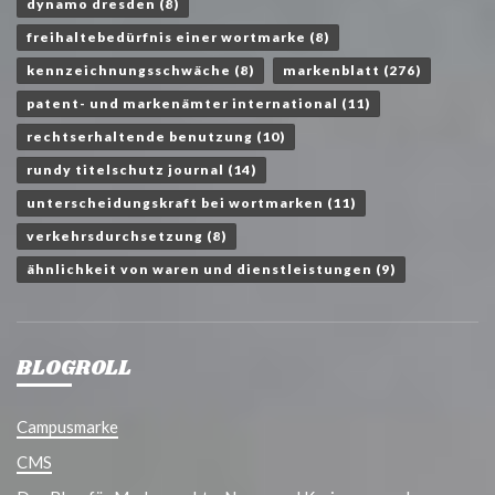
dynamo dresden
(8)
freihaltebedürfnis einer wortmarke
(8)
kennzeichnungsschwäche
(8)
markenblatt
(276)
patent- und markenämter international
(11)
rechtserhaltende benutzung
(10)
rundy titelschutz journal
(14)
unterscheidungskraft bei wortmarken
(11)
verkehrsdurchsetzung
(8)
ähnlichkeit von waren und dienstleistungen
(9)
BLOGROLL
Campusmarke
CMS