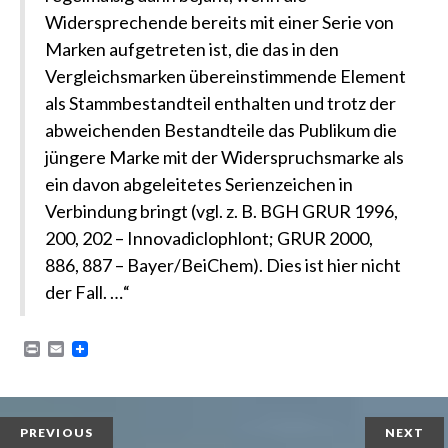
Widersprechende bereits mit einer Serie von
Marken aufgetreten ist, die das in den
Vergleichsmarken übereinstimmende Element
als Stammbestandteil enthalten und trotz der
abweichenden Bestandteile das Publikum die
jüngere Marke mit der Widerspruchsmarke als
ein davon abgeleitetes Serienzeichen in
Verbindung bringt (vgl. z. B. BGH GRUR 1996,
200, 202 – Innovadiclophlont; GRUR 2000,
886, 887 – Bayer/BeiChem). Dies ist hier nicht
der Fall. …“
P
E
r
m
i
a
n
i
t
l
PREVIOUS
NEXT