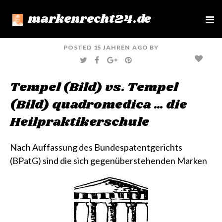
markenrecht24.de
e
n
u
POSTED
15 JAHREN
AGO
BY
T
F
G
P
W
A
O
I
I
C
O
N
T
E
G
T
Tempel (Bild) vs. Tempel
T
B
L
E
E
O
E
R
R
O
+
E
(Bild) quadromedica … die
K
S
T
Heilpraktikerschule
Nach Auffassung des Bundespatentgerichts
(BPatG) sind die sich gegenüberstehenden Marken