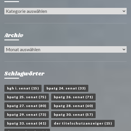
Kategorien
Archiv
Archiv
Schlagwörter
bgh i. senat
(15)
bpatg 24. senat
(33)
bpatg 25. senat
(75)
bpatg 26. senat
(71)
bpatg 27. senat
(80)
bpatg 28. senat
(60)
bpatg 29. senat
(73)
bpatg 30. senat
(57)
bpatg 33. senat
(41)
der titelschutzanzeiger
(15)