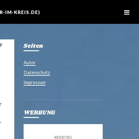
M
e
-IM-KREIS.DE)
n
u
Seiten
Autor
Datenschutz
Impressum
r
WERBUNG
.