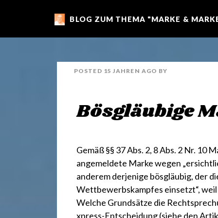
BLOG ZUM THEMA "MARKE & MARKE
m
a
POSTED
15 JAHREN
AGO
BY
r
Bösgläubige 
k
e
Gemäß §§
37 Abs. 2
,
8 Abs. 2 Nr. 10
Ma
angemeldete Marke wegen „ersichtlic
anderem derjenige bösgläubig, der d
n
Wettbewerbskampfes einsetzt“, weil s
Welche Grundsätze die Rechtsprechung
xpress-Entscheidung
(siehe den Arti