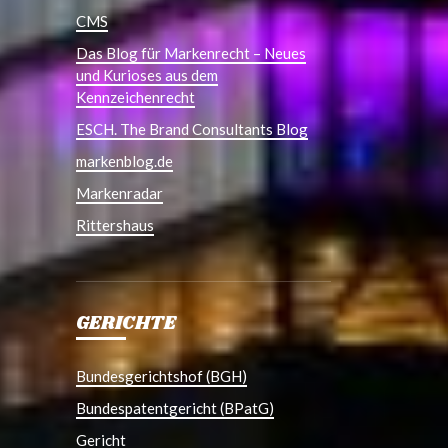
CMS
Das Blog für Markenrecht – Neues
und Kurioses aus dem
Kennzeichenrecht
ESCH. The Brand Consultants Blog
markenblog.de
Markenradar
Rittershaus
GERICHTE
Bundesgerichtshof (BGH)
Bundespatentgericht (BPatG)
Gericht