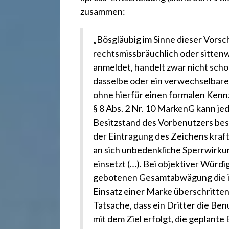
r
zusammen:
e
„Bösgläubig im Sinne dieser Vorsc
rechtsmissbräuchlich oder sittenwi
c
anmeldet, handelt zwar nicht schon
dasselbe oder ein verwechselbare
h
ohne hierfür einen formalen Ken
§ 8 Abs. 2 Nr. 10 MarkenG kann je
t
Besitzstand des Vorbenutzers best
der Eintragung des Zeichens kra
an sich unbedenkliche Sperrwirk
2
einsetzt (…). Bei objektiver Würd
gebotenen Gesamtabwägung die 
4
Einsatz einer Marke überschritte
Tatsache, dass ein Dritter die B
mit dem Ziel erfolgt, die geplant