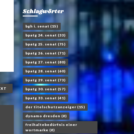
Schlagwörter
bgh i. senat
(15)
bpatg 24. senat
(33)
bpatg 25. senat
(75)
bpatg 26. senat
(71)
bpatg 27. senat
(80)
bpatg 28. senat
(60)
bpatg 29. senat
(73)
EXT
bpatg 30. senat
(57)
bpatg 33. senat
(41)
der titelschutzanzeiger
(15)
dynamo dresden
(8)
freihaltebedürfnis einer
wortmarke
(8)