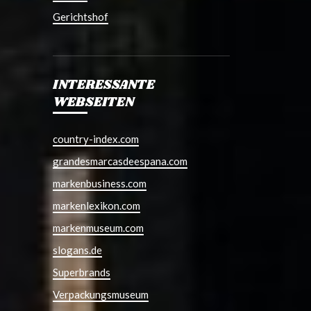
Gerichtshof
INTERESSANTE
WEBSEITEN
country-index.com
grandesmarcasdeespana.com
markenbusiness.com
markenlexikon.com
markenmuseum.com
slogans.de
Superbrands
Verpackungsmuseum