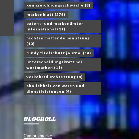
kennzeichnungsschwäche
(8)
markenblatt
(276)
patent- und markenämter
international
(11)
rechtserhaltende benutzung
(10)
rundy titelschutz journal
(14)
unterscheidungskraft bei
wortmarken
(11)
verkehrsdurchsetzung
(8)
ähnlichkeit von waren und
dienstleistungen
(9)
BLOGROLL
Campusmarke