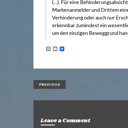
.
(…). Für eine Behinderungsabsicht
Markenanmelder und Drittem eine
d
Verhinderung oder auch nur Ersc
erkennbar zumindest ein wesentlic
e
um den einzigen Beweggrund hand
P
E
r
m
i
a
n
i
t
l
PREVIOUS
Leave a Comment