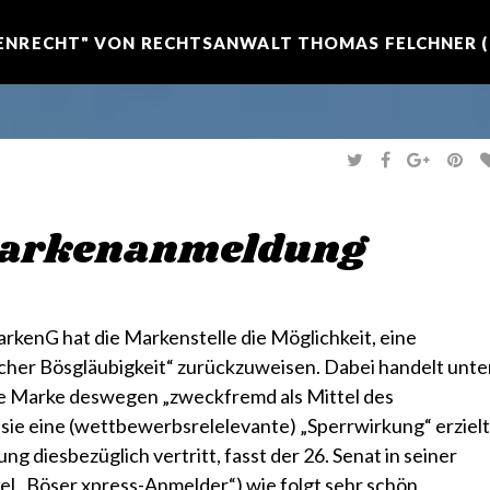
NRECHT" VON RECHTSANWALT THOMAS FELCHNER (R
T
F
G
P
W
A
O
I
I
C
O
N
T
E
G
T
T
B
L
E
E
O
E
R
Markenanmeldung
R
O
+
E
K
S
T
rkenG hat die Markenstelle die Möglichkeit, eine
her Bösgläubigkeit“ zurückzuweisen. Dabei handelt unte
ie Marke deswegen „zweckfremd als Mittel des
ie eine (wettbewerbsrelelevante) „Sperrwirkung“ erzielt
 diesbezüglich vertritt, fasst der 26. Senat in seiner
kel „Böser xpress-Anmelder“)
wie folgt sehr schön