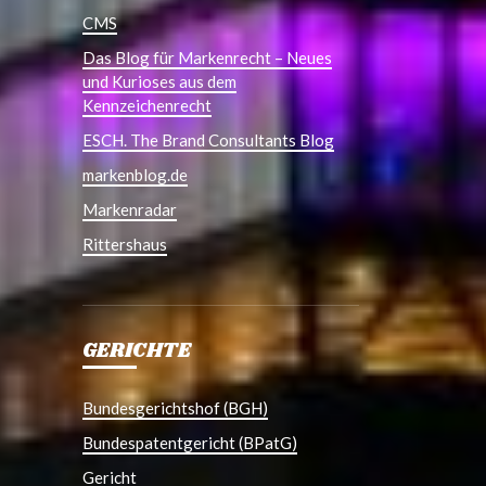
CMS
Das Blog für Markenrecht – Neues
und Kurioses aus dem
Kennzeichenrecht
ESCH. The Brand Consultants Blog
markenblog.de
Markenradar
Rittershaus
GERICHTE
Bundesgerichtshof (BGH)
Bundespatentgericht (BPatG)
Gericht