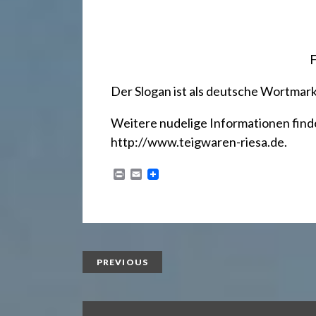
.
d
F
e
Der Slogan ist als deutsche Wortmar
Weitere nudelige Informationen find
http://www.teigwaren-riesa.de
.
P
E
r
m
i
a
n
i
t
l
PREVIOUS