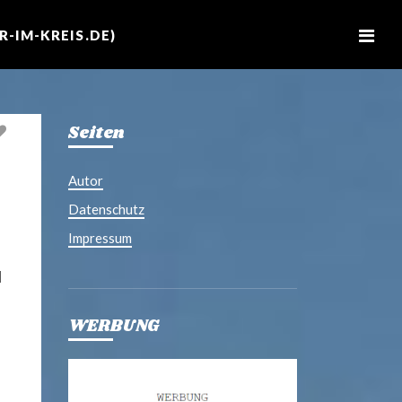
M
e
-IM-KREIS.DE)
n
u
Seiten
Autor
Datenschutz
Impressum
H
WERBUNG