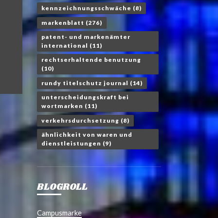
kennzeichnungsschwäche
(8)
markenblatt
(276)
patent- und markenämter
international
(11)
rechtserhaltende benutzung
(10)
rundy titelschutz journal
(14)
unterscheidungskraft bei
wortmarken
(11)
verkehrsdurchsetzung
(8)
ähnlichkeit von waren und
dienstleistungen
(9)
BLOGROLL
Campusmarke