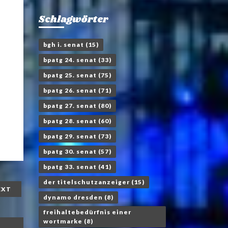
Schlagwörter
bgh i. senat
(15)
bpatg 24. senat
(33)
bpatg 25. senat
(75)
bpatg 26. senat
(71)
bpatg 27. senat
(80)
bpatg 28. senat
(60)
bpatg 29. senat
(73)
bpatg 30. senat
(57)
bpatg 33. senat
(41)
der titelschutzanzeiger
(15)
EXT
dynamo dresden
(8)
freihaltebedürfnis einer
wortmarke
(8)