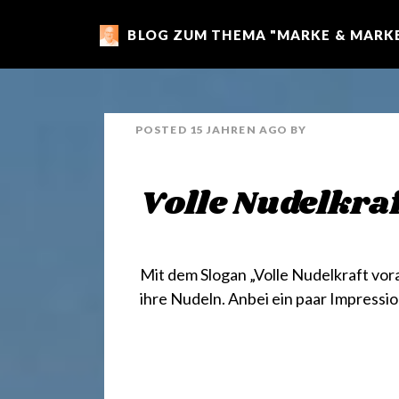
BLOG ZUM THEMA "MARKE & MARKE
m
a
POSTED
15 JAHREN
AGO
BY
r
Volle Nudelkra
k
e
Mit dem Slogan „Volle Nudelkraft vor
ihre Nudeln. Anbei ein paar Impressi
n