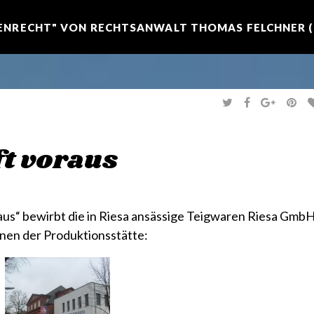
NRECHT" VON RECHTSANWALT THOMAS FELCHNER (R
T
F
G
P
W
A
O
I
I
C
O
N
T
E
G
T
T
B
L
E
E
O
E
R
ft voraus
R
O
+
E
K
S
T
aus“ bewirbt die in Riesa ansässige Teigwaren Riesa Gmb
onen der Produktionsstätte: