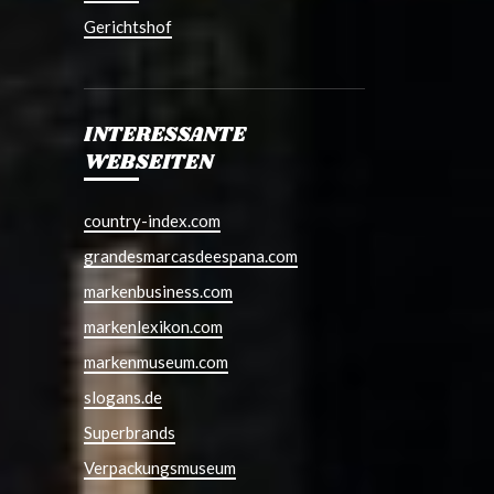
Gerichtshof
INTERESSANTE
WEBSEITEN
country-index.com
grandesmarcasdeespana.com
markenbusiness.com
markenlexikon.com
markenmuseum.com
slogans.de
Superbrands
Verpackungsmuseum