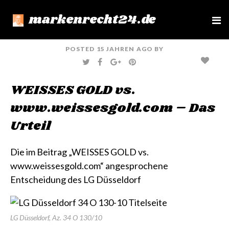
markenrecht24.de
e
n
u
POSTED
15 JAHREN
AGO
BY
T
F
G
P
W
A
O
I
I
C
O
N
T
E
G
T
WEISSES GOLD vs.
T
B
L
E
E
O
E
R
R
O
+
E
www.weissesgold.com – Das
K
S
T
Urteil
Die im Beitrag
„WEISSES GOLD vs.
www.weissesgold.com“
angesprochene
Entscheidung des LG Düsseldorf
LG Düsseldorf, Az. 34 O 130/10