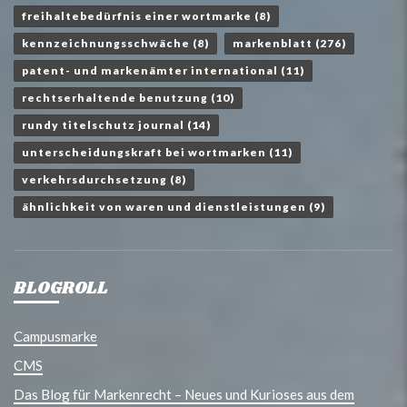
freihaltebedürfnis einer wortmarke
(8)
kennzeichnungsschwäche
(8)
markenblatt
(276)
patent- und markenämter international
(11)
rechtserhaltende benutzung
(10)
rundy titelschutz journal
(14)
unterscheidungskraft bei wortmarken
(11)
verkehrsdurchsetzung
(8)
ähnlichkeit von waren und dienstleistungen
(9)
BLOGROLL
Campusmarke
CMS
Das Blog für Markenrecht – Neues und Kurioses aus dem