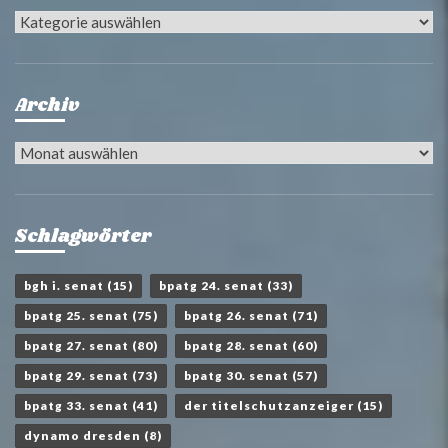
Kategorien
Archiv
Archiv
Schlagwörter
bgh i. senat
(15)
bpatg 24. senat
(33)
bpatg 25. senat
(75)
bpatg 26. senat
(71)
bpatg 27. senat
(80)
bpatg 28. senat
(60)
bpatg 29. senat
(73)
bpatg 30. senat
(57)
bpatg 33. senat
(41)
der titelschutzanzeiger
(15)
dynamo dresden
(8)