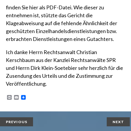
finden Sie
hier als PDF-Datei
. Wie dieser zu
entnehmen ist, stützte das Gericht die
Klageabweisung auf die fehlende Ähnlichkeit der
geschützten Einzelhandelsdienstleistungen bzw.
erbrachten Dienstleistungen eines Gutachters.
Ich danke
Herrn Rechtsanwalt Christian
Kerschbaum aus der Kanzlei Rechtsanwälte SPR
und
Herrn Dirk Klein-Soetebier
sehr herzlich für die
Zusendung des Urteils und die Zustimmung zur
Veröffentlichung.
P
E
r
m
i
a
n
i
t
l
PREVIOUS
NEXT