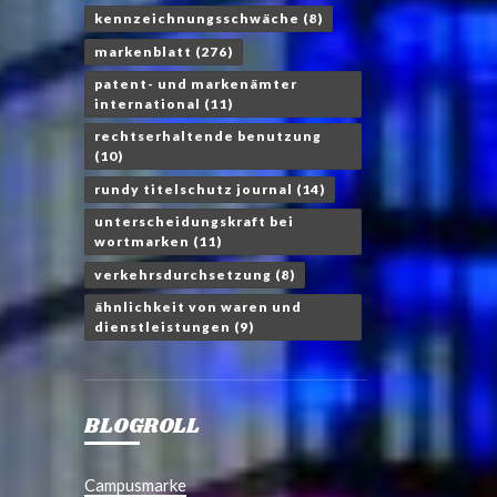
kennzeichnungsschwäche
(8)
markenblatt
(276)
patent- und markenämter
international
(11)
rechtserhaltende benutzung
(10)
rundy titelschutz journal
(14)
unterscheidungskraft bei
wortmarken
(11)
verkehrsdurchsetzung
(8)
ähnlichkeit von waren und
dienstleistungen
(9)
BLOGROLL
Campusmarke