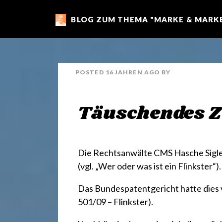
BLOG ZUM THEMA "MARKE & MARKE
m
a
POSTED
16 JAHREN
AGO
BY
r
Täuschendes Z
k
e
Die Rechtsanwälte CMS Hasche Sigle 
(vgl. „Wer oder was ist ein Flinkster“)
.
n
Das Bundespatentgericht hatte dies
501/09 – Flinkster)
.