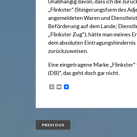
r
Unabhängig davon, dass ich die zurüc
„Flinkster“ (Steigerungsform des Adjek
e
angemeldeten Waren und Dienstleistu
Beförderung auf dem Lande; Dienstlei
c
„Flinkster Zug“), hätte man meines 
dem absoluten Eintragungshindernis
zurückzuweisen.
h
Eine eingetragene Marke „Flinkster“
(DB)“, das geht doch gar nicht.
t
P
E
r
m
2
i
a
n
i
t
l
4
PREVIOUS