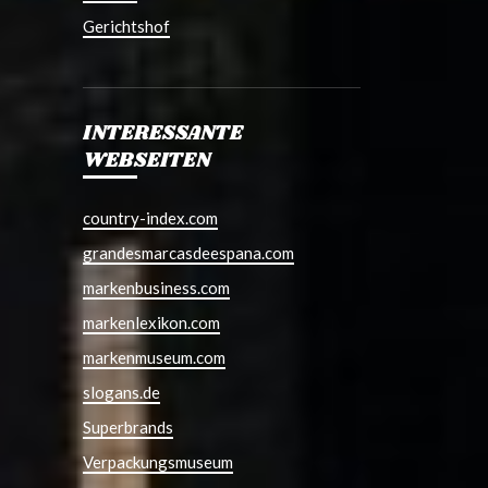
Gerichtshof
INTERESSANTE
WEBSEITEN
country-index.com
grandesmarcasdeespana.com
markenbusiness.com
markenlexikon.com
markenmuseum.com
slogans.de
Superbrands
Verpackungsmuseum