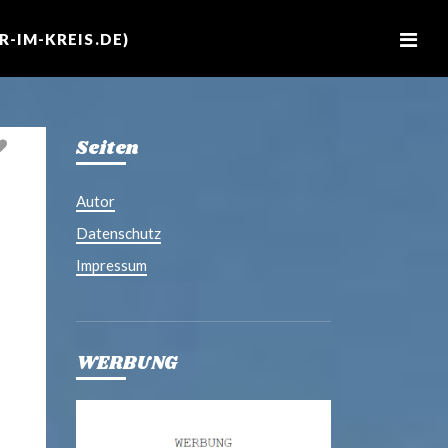
M
e
-IM-KREIS.DE)
n
u
Seiten
Autor
Datenschutz
Impressum
WERBUNG