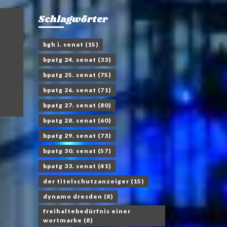
Schlagwörter
bgh i. senat
(15)
bpatg 24. senat
(33)
bpatg 25. senat
(75)
bpatg 26. senat
(71)
bpatg 27. senat
(80)
bpatg 28. senat
(60)
bpatg 29. senat
(73)
bpatg 30. senat
(57)
bpatg 33. senat
(41)
der titelschutzanzeiger
(15)
dynamo dresden
(8)
freihaltebedürfnis einer
wortmarke
(8)