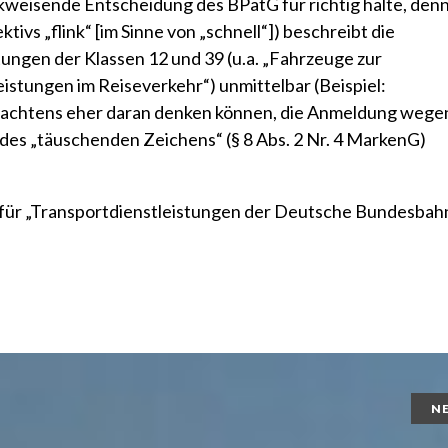
kweisende Entscheidung des BPatG für richtig halte, den
tivs „flink“ [im Sinne von „schnell“]) beschreibt die
ngen der Klassen 12 und 39 (u.a. „Fahrzeuge zur
stungen im Reiseverkehr“) unmittelbar (Beispiel:
Erachtens eher daran denken können, die Anmeldung wege
 des „täuschenden Zeichens“
(§ 8 Abs. 2 Nr. 4 MarkenG)
 für „Transportdienstleistungen der Deutsche Bundesbah
N