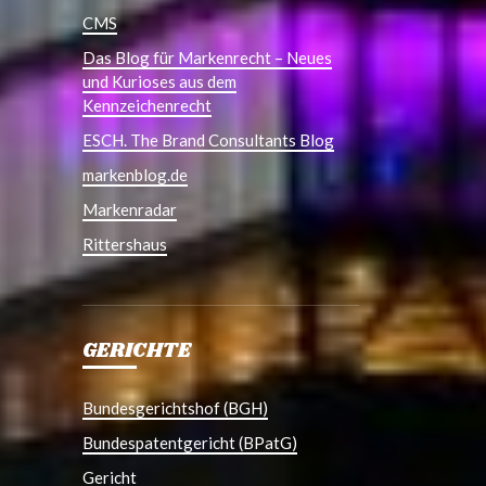
CMS
Das Blog für Markenrecht – Neues
und Kurioses aus dem
Kennzeichenrecht
ESCH. The Brand Consultants Blog
markenblog.de
Markenradar
Rittershaus
GERICHTE
Bundesgerichtshof (BGH)
Bundespatentgericht (BPatG)
Gericht