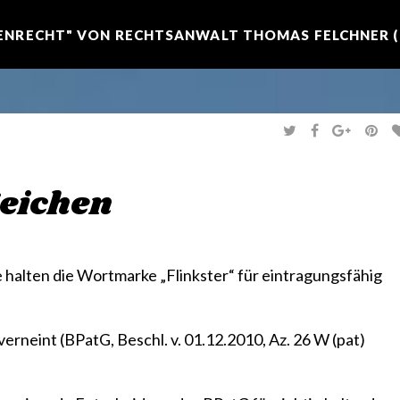
NRECHT" VON RECHTSANWALT THOMAS FELCHNER (R
T
F
G
P
W
A
O
I
I
C
O
N
T
E
G
T
T
B
L
E
E
O
E
R
eichen
R
O
+
E
K
S
T
halten die Wortmarke „Flinkster“ für eintragungsfähig
 verneint
(BPatG, Beschl. v. 01.12.2010, Az. 26 W (pat)