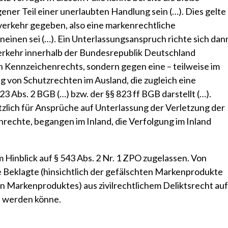
ner Teil einer unerlaubten Handlung sein (…). Dies gelte
verkehr gegeben, also eine markenrechtliche
neinen sei (…). Ein Unterlassungsanspruch richte sich dan
Verkehr innerhalb der Bundesrepublik Deutschland
Kennzeichenrechts, sondern gegen eine – teilweise im
g von Schutzrechten im Ausland, die zugleich eine
3 Abs. 2 BGB (…) bzw. der §§ 823 ff BGB darstellt (…).
tzlich für Ansprüche auf Unterlassung der Verletzung der
echte, begangen im Inland, die Verfolgung im Inland
 Hinblick auf § 543 Abs. 2 Nr. 1 ZPO zugelassen. Von
e Beklagte (hinsichtlich der gefälschten Markenprodukte
en Markenproduktes) aus zivilrechtlichem Deliktsrecht auf
 werden könne.