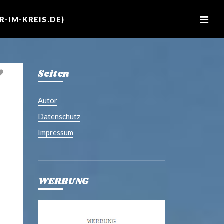
M
e
-IM-KREIS.DE)
n
u
Seiten
Autor
Datenschutz
Impressum
WERBUNG