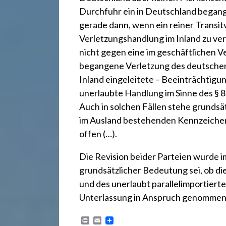
r
Durchfuhr ein in Deutschland begange
e
gerade dann, wenn ein reiner Transit
Verletzungshandlung im Inland zu ver
nicht gegen eine im geschäftlichen 
c
begangene Verletzung des deutschen 
Inland eingeleitete – Beeinträchtigun
h
unerlaubte Handlung im Sinne des § 82
Auch in solchen Fällen stehe grundsä
im Ausland bestehenden Kennzeichenr
t
offen (…).
2
Die Revision beider Parteien wurde im
grundsätzlicher Bedeutung sei, ob di
und des unerlaubt parallelimportiert
4
Unterlassung in Anspruch genommen
P
E