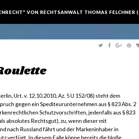
NRECHT" VON RECHTSANWALT THOMAS FELCHNER (R
T
F
G
P
W
A
O
I
I
C
O
N
T
E
G
T
T
B
L
E
E
O
E
R
Roulette
R
O
+
E
K
S
T
erlin, Urt. v. 12.10.2010, Az. 5 U 152/08)
steht dem
pruch gegen ein Spediteurunternehmen aus § 823 Abs. 2
kenrechtlichen Schutzvorschriften, jedenfalls aus § 823
ls absolutes Rechtsgut), zu, wenn dieser mit
d nach Russland fährt und der Markeninhaber in
 verfügt. In diesem Falle könne bereits die bloße