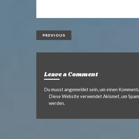
.
r
m
i
a
n
i
d
t
l
e
PREVIOUS
Leave a Comment
Du musst
angemeldet
sein, um einen Komment
Diese Website verwendet Akismet, um Spam 
werden.