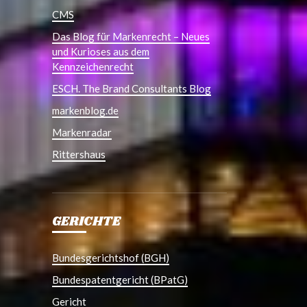
CMS
Das Blog für Markenrecht – Neues
und Kurioses aus dem
Kennzeichenrecht
ESCH. The Brand Consultants Blog
markenblog.de
Markenradar
Rittershaus
GERICHTE
Bundesgerichtshof (BGH)
Bundespatentgericht (BPatG)
Gericht