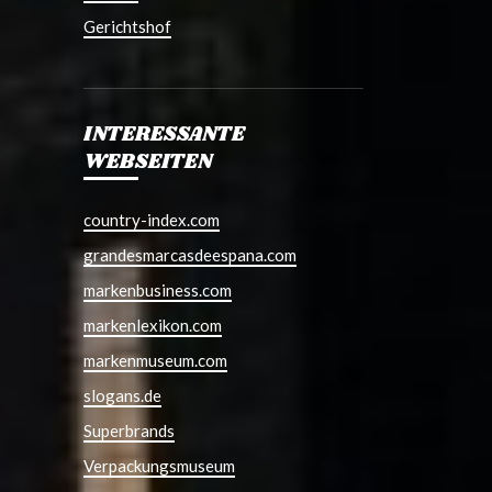
Gerichtshof
INTERESSANTE
WEBSEITEN
country-index.com
grandesmarcasdeespana.com
markenbusiness.com
markenlexikon.com
markenmuseum.com
slogans.de
Superbrands
Verpackungsmuseum