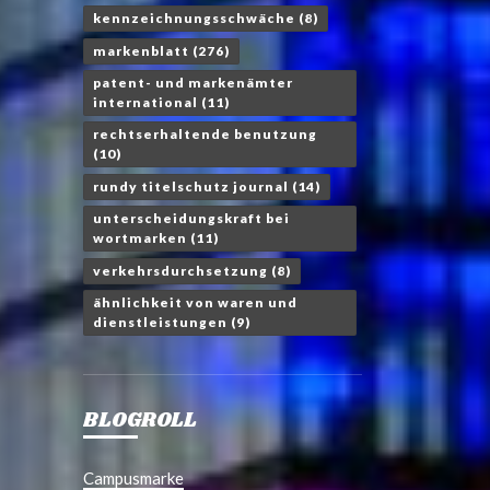
kennzeichnungsschwäche
(8)
markenblatt
(276)
patent- und markenämter
international
(11)
rechtserhaltende benutzung
(10)
rundy titelschutz journal
(14)
unterscheidungskraft bei
wortmarken
(11)
verkehrsdurchsetzung
(8)
ähnlichkeit von waren und
dienstleistungen
(9)
BLOGROLL
Campusmarke