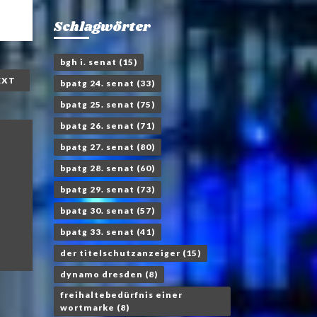
Schlagwörter
bgh i. senat
(15)
EXT
bpatg 24. senat
(33)
bpatg 25. senat
(75)
bpatg 26. senat
(71)
bpatg 27. senat
(80)
bpatg 28. senat
(60)
bpatg 29. senat
(73)
bpatg 30. senat
(57)
bpatg 33. senat
(41)
der titelschutzanzeiger
(15)
dynamo dresden
(8)
freihaltebedürfnis einer
wortmarke
(8)