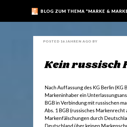
BLOG ZUM THEMA "MARKE & MARKE
m
a
POSTED
16 JAHREN
AGO
BY
r
Kein russisch 
k
e
Nach Auffassung des KG Berlin
(KG B
Markeninhaber ein Unterlassungsans
BGB in Verbindung mit russischen mar
n
Abs. 1 BGB (russisches Markenrecht a
Markenfälschungen durch Deutschlan
Deutschland über keinen Markenschutz