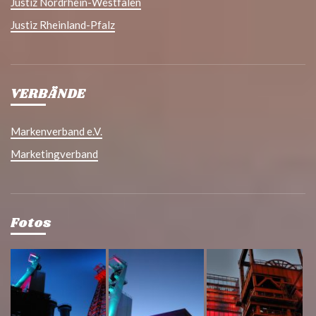
Justiz Nordrhein-Westfalen
Justiz Rheinland-Pfalz
VERBÄNDE
Markenverband e.V.
Marketingverband
Fotos