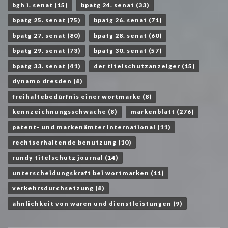
bgh i. senat
(15)
bpatg 24. senat
(33)
bpatg 25. senat
(75)
bpatg 26. senat
(71)
bpatg 27. senat
(80)
bpatg 28. senat
(60)
bpatg 29. senat
(73)
bpatg 30. senat
(57)
bpatg 33. senat
(41)
der titelschutzanzeiger
(15)
dynamo dresden
(8)
freihaltebedürfnis einer wortmarke
(8)
kennzeichnungsschwäche
(8)
markenblatt
(276)
patent- und markenämter international
(11)
rechtserhaltende benutzung
(10)
rundy titelschutz journal
(14)
unterscheidungskraft bei wortmarken
(11)
verkehrsdurchsetzung
(8)
ähnlichkeit von waren und dienstleistungen
(9)