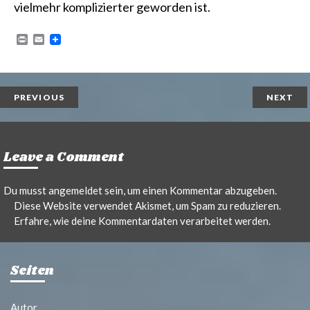
vielmehr komplizierter geworden ist.
P
E
r
m
i
a
n
i
t
l
PREVIOUS
NEXT
Leave a Comment
Du musst
angemeldet
sein, um einen Kommentar abzugeben.
Diese Website verwendet Akismet, um Spam zu reduzieren.
Erfahre, wie deine Kommentardaten verarbeitet werden.
Seiten
Autor