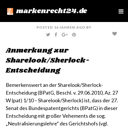
markenrecht24.de
e
n
u
POSTED
16 JAHREN
AGO
BY
T
F
G
P
W
A
O
I
I
C
O
N
T
E
G
T
Anmerkung zur
T
B
L
E
E
O
E
R
R
O
+
E
Sharelook/Sherlock-
K
S
T
Entscheidung
Bemerkenswert an der
Sharelook/Sherlock-
Entscheidung
(BPatG, Beschl. v. 29.06.2010, Az. 27
W (pat) 1/10 – Sharelook/Sherlock)
ist, dass der 27.
Senat des Bundespatentgerichts (BPatG) in dieser
Entscheidung mit großer Vehements die sog.
„Neutralisierungslehre“ des Gerichtshofs (vgl.