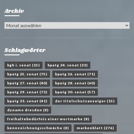
Archiv
Archiv
Schlagwörter
bgh i. senat
(15)
bpatg 24. senat
(33)
bpatg 25. senat
(75)
bpatg 26. senat
(71)
bpatg 27. senat
(80)
bpatg 28. senat
(60)
bpatg 29. senat
(73)
bpatg 30. senat
(57)
bpatg 33. senat
(41)
der titelschutzanzeiger
(15)
dynamo dresden
(8)
freihaltebedürfnis einer wortmarke
(8)
kennzeichnungsschwäche
(8)
markenblatt
(276)