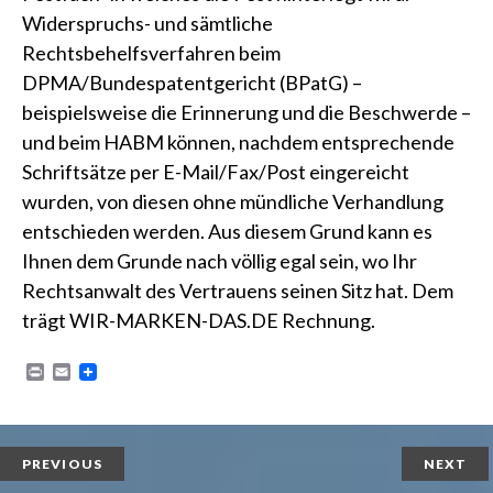
Widerspruchs- und sämtliche
Rechtsbehelfsverfahren beim
DPMA/Bundespatentgericht (BPatG) –
beispielsweise die Erinnerung und die Beschwerde –
und beim HABM können, nachdem entsprechende
Schriftsätze per E-Mail/Fax/Post eingereicht
wurden, von diesen ohne mündliche Verhandlung
entschieden werden. Aus diesem Grund kann es
Ihnen dem Grunde nach völlig egal sein, wo Ihr
Rechtsanwalt des Vertrauens seinen Sitz hat. Dem
trägt
WIR-MARKEN-DAS.DE
Rechnung.
P
E
r
m
i
a
n
i
t
l
PREVIOUS
NEXT