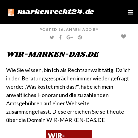
markenrecht24.de
e
n
u
POSTED
16 JAHREN
AGO
BY
T
F
G
P
W
A
O
I
I
C
O
N
T
E
G
T
WIR-MARKEN-DAS.DE
T
B
L
E
E
O
E
R
R
O
+
E
K
S
T
Wie Sie wissen, bin ich als
Rechtsanwalt
tätig. Da ich
in den Beratungsgesprächen immer wieder gefragt
werde: „Was kostet mich das?“, habe ich mein
anwaltliches Honorar und die zu zahlenden
Amtsgebühren auf einer Webseite
zusammengefasst. Diese erreichen Sie seit heute
über die Domain
WIR-MARKEN-DAS.DE