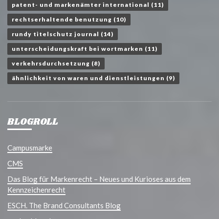
patent- und markenämter international
(11)
rechtserhaltende benutzung
(10)
rundy titelschutz journal
(14)
unterscheidungskraft bei wortmarken
(11)
verkehrsdurchsetzung
(8)
ähnlichkeit von waren und dienstleistungen
(9)
BLOGROLL
Campusmarke
CMS
Das Blog für Markenrecht – Neues und Kurioses aus dem
Kennzeichenrecht
ESCH. The Brand Consultants Blog