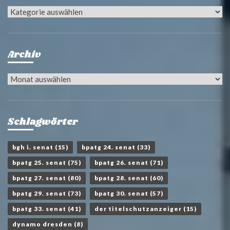
Kategorien
Archiv
Archiv
Schlagwörter
bgh i. senat
(15)
bpatg 24. senat
(33)
bpatg 25. senat
(75)
bpatg 26. senat
(71)
bpatg 27. senat
(80)
bpatg 28. senat
(60)
bpatg 29. senat
(73)
bpatg 30. senat
(57)
bpatg 33. senat
(41)
der titelschutzanzeiger
(15)
dynamo dresden
(8)