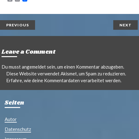
r
m
i
a
n
i
t
l
PREVIOUS
NEXT
Leave a Comment
Du musst
angemeldet
sein, um einen Kommentar abzugeben.
Diese Website verwendet Akismet, um Spam zu reduzieren.
Erfahre, wie deine Kommentardaten verarbeitet werden.
Seiten
Autor
Datenschutz