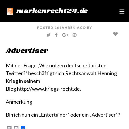
markenrecht24.de
e
n
u
POSTED
16 JAHREN
AGO
BY
T
F
G
P
W
A
O
I
I
C
O
N
T
E
G
T
Advertiser
T
B
L
E
E
O
E
R
R
O
+
E
K
S
T
Mit der Frage „Wie nutzen deutsche Juristen
Twitter?“ beschäftigt sich Rechtsanwalt Henning
Krieg in seinem
Blog
http://www.kriegs-recht.de
.
Anmerkung
Bin ich nun ein „Entertainer“ oder ein „Advertiser“?
P
E