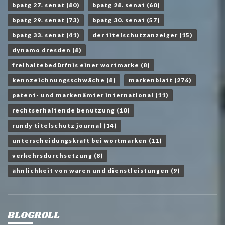
bpatg 27. senat
(80)
bpatg 28. senat
(60)
bpatg 29. senat
(73)
bpatg 30. senat
(57)
bpatg 33. senat
(41)
der titelschutzanzeiger
(15)
dynamo dresden
(8)
freihaltebedürfnis einer wortmarke
(8)
kennzeichnungsschwäche
(8)
markenblatt
(276)
patent- und markenämter international
(11)
rechtserhaltende benutzung
(10)
rundy titelschutz journal
(14)
unterscheidungskraft bei wortmarken
(11)
verkehrsdurchsetzung
(8)
ähnlichkeit von waren und dienstleistungen
(9)
BLOGROLL