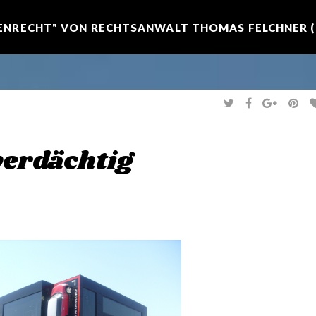
NRECHT" VON RECHTSANWALT THOMAS FELCHNER (R
T
F
G
P
W
A
O
I
I
C
O
N
T
E
G
T
T
B
L
E
E
O
E
R
erdächtig
R
O
+
E
K
S
T