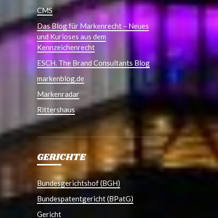
CMS
Das Blog für Markenrecht – Neues
und Kurioses aus dem
Kennzeichenrecht
ESCH. The Brand Consultants Blog
markenblog.de
Markenradar
Rittershaus
GERICHTE
Bundesgerichtshof (BGH)
Bundespatentgericht (BPatG)
Gericht