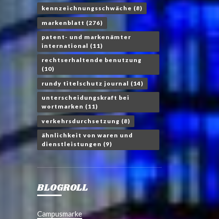
kennzeichnungsschwäche
(8)
markenblatt
(276)
patent- und markenämter
international
(11)
rechtserhaltende benutzung
(10)
rundy titelschutz journal
(14)
unterscheidungskraft bei
wortmarken
(11)
verkehrsdurchsetzung
(8)
ähnlichkeit von waren und
dienstleistungen
(9)
BLOGROLL
Campusmarke