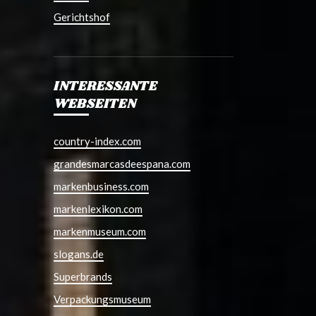
Gerichtshof
INTERESSANTE
WEBSEITEN
country-index.com
grandesmarcasdeespana.com
markenbusiness.com
markenlexikon.com
markenmuseum.com
slogans.de
Superbrands
Verpackungsmuseum