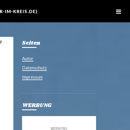
M
e
-IM-KREIS.DE)
n
u
Seiten
Autor
Datenschutz
Impressum
WERBUNG