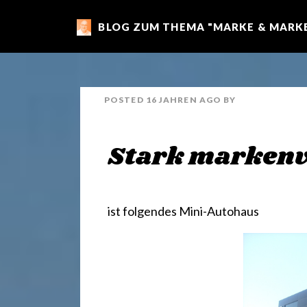
BLOG ZUM THEMA "MARKE & MARKE
m
a
POSTED
16 JAHREN
AGO
BY
r
Stark markenv
k
e
ist folgendes Mini-Autohaus
n