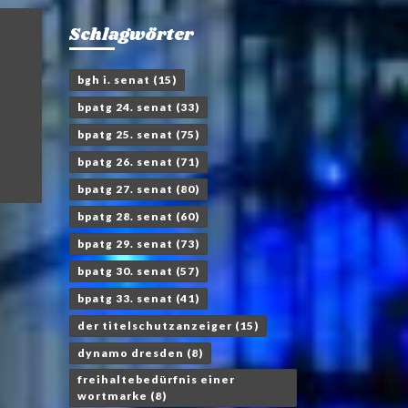
Schlagwörter
bgh i. senat
(15)
bpatg 24. senat
(33)
bpatg 25. senat
(75)
bpatg 26. senat
(71)
bpatg 27. senat
(80)
bpatg 28. senat
(60)
bpatg 29. senat
(73)
bpatg 30. senat
(57)
bpatg 33. senat
(41)
der titelschutzanzeiger
(15)
dynamo dresden
(8)
freihaltebedürfnis einer
wortmarke
(8)