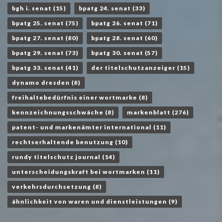
bgh i. senat
(15)
bpatg 24. senat
(33)
bpatg 25. senat
(75)
bpatg 26. senat
(71)
bpatg 27. senat
(80)
bpatg 28. senat
(60)
bpatg 29. senat
(73)
bpatg 30. senat
(57)
bpatg 33. senat
(41)
der titelschutzanzeiger
(15)
dynamo dresden
(8)
freihaltebedürfnis einer wortmarke
(8)
kennzeichnungsschwäche
(8)
markenblatt
(276)
patent- und markenämter international
(11)
rechtserhaltende benutzung
(10)
rundy titelschutz journal
(14)
unterscheidungskraft bei wortmarken
(11)
verkehrsdurchsetzung
(8)
ähnlichkeit von waren und dienstleistungen
(9)