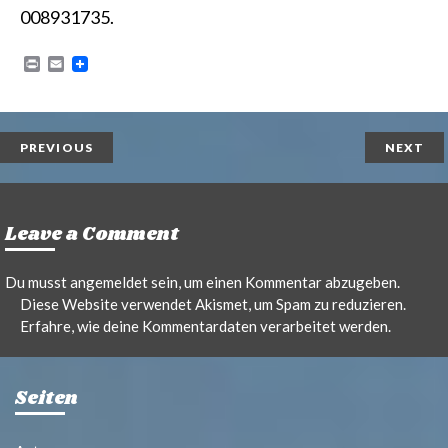
008931735.
P
E
r
m
i
a
n
i
t
l
PREVIOUS
NEXT
Leave a Comment
Du musst
angemeldet
sein, um einen Kommentar abzugeben.
Diese Website verwendet Akismet, um Spam zu reduzieren.
Erfahre, wie deine Kommentardaten verarbeitet werden.
Seiten