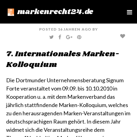
markenrecht24.de
e
n
u
POSTED
16 JAHREN
AGO
BY
T
F
G
P
W
A
O
I
I
C
O
N
T
E
G
T
7. Internationales Marken-
T
B
L
E
E
O
E
R
R
O
+
E
Kolloquium
K
S
T
Die Dortmunder Unternehmensberatung Signum
Forte veranstaltet vom 09.09. bis 10.10.2010 in
Kooperation u. a. mit dem Markenverband das
jährlich stattfindende Marken-Kolloquium, welches
zu den herausragenden Marken-Veranstaltungen im
deutschsprachigen Raum gehört. In diesem Jahr
widmet sich die Veranstaltungsreihe dem