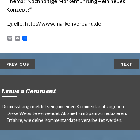
Thema:“Nachhaltige Markenführung – ein neues
Konzept?“
Quelle:
http://www.markenverband.de
P
E
r
m
i
a
n
i
t
l
PREVIOUS
NEXT
Leave a Comment
Du musst
angemeldet
sein, um einen Kommentar abzugeben.
Diese Website verwendet Akismet, um Spam zu reduzieren.
Erfahre, wie deine Kommentardaten verarbeitet werden.