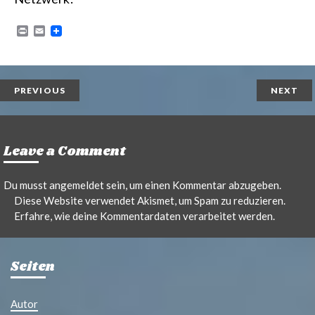
P
E
r
m
i
a
n
i
t
l
PREVIOUS
NEXT
Leave a Comment
Du musst
angemeldet
sein, um einen Kommentar abzugeben.
Diese Website verwendet Akismet, um Spam zu reduzieren.
Erfahre, wie deine Kommentardaten verarbeitet werden.
Seiten
Autor