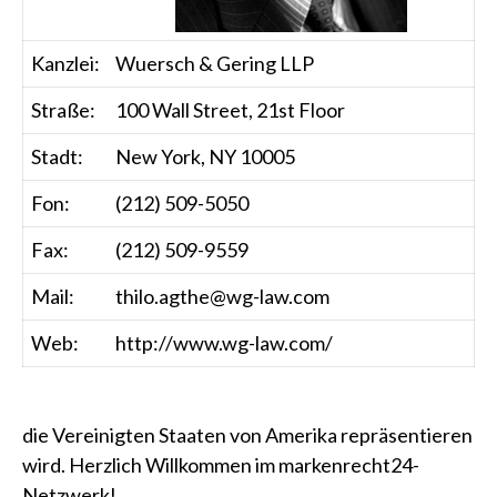
Kanzlei:
Wuersch & Gering LLP
Straße:
100 Wall Street, 21st Floor
Stadt:
New York, NY 10005
Fon:
(212) 509-5050
Fax:
(212) 509-9559
Mail:
thilo.agthe@wg-law.com
Web:
http://www.wg-law.com/
die
Vereinigten Staaten von Amerika
repräsentieren
wird. Herzlich Willkommen im markenrecht24-
Netzwerk!