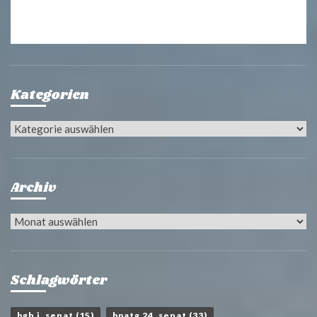
Kategorien
Kategorien
Archiv
Archiv
Schlagwörter
bgh i. senat
(15)
bpatg 24. senat
(33)