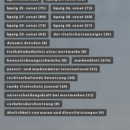
bpatg 25. senat
(75)
bpatg 26. senat
(71)
bpatg 27. senat
(80)
bpatg 28. senat
(60)
bpatg 29. senat
(73)
bpatg 30. senat
(57)
bpatg 33. senat
(41)
der titelschutzanzeiger
(15)
dynamo dresden
(8)
freihaltebedürfnis einer wortmarke
(8)
kennzeichnungsschwäche
(8)
markenblatt
(276)
patent- und markenämter international
(11)
rechtserhaltende benutzung
(10)
rundy titelschutz journal
(14)
unterscheidungskraft bei wortmarken
(11)
verkehrsdurchsetzung
(8)
ähnlichkeit von waren und dienstleistungen
(9)