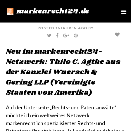
markenrecht24.de
e
n
u
POSTED
16 JAHREN
AGO
BY
T
F
G
P
W
A
O
I
I
C
O
N
T
E
G
T
Neu im markenrecht24-
T
B
L
E
E
O
E
R
R
O
+
E
Netzwerk: Thilo C. Agthe aus
K
S
T
der Kanzlei Wuersch &
Gering LLP (Vereinigte
Staaten von Amerika)
Auf der Unterseite
„Rechts- und Patentanwälte“
möchte ich ein weltweites Netzwerk
markenrechtlich spezialisierter Rechts- und