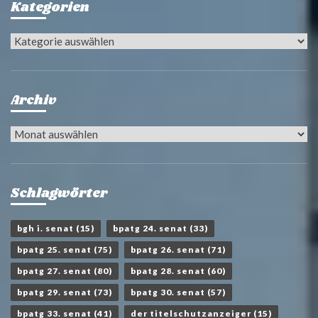
Kategorien
Kategorien
Archiv
Archiv
Schlagwörter
bgh i. senat
(15)
bpatg 24. senat
(33)
bpatg 25. senat
(75)
bpatg 26. senat
(71)
bpatg 27. senat
(80)
bpatg 28. senat
(60)
bpatg 29. senat
(73)
bpatg 30. senat
(57)
bpatg 33. senat
(41)
der titelschutzanzeiger
(15)