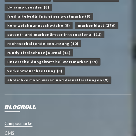
dynamo dresden
(8)
freihaltebedürfnis einer wortmarke
(8)
kennzeichnungsschwäche
(8)
markenblatt
(276)
patent- und markenämter international
(11)
rechtserhaltende benutzung
(10)
rundy titelschutz journal
(14)
unterscheidungskraft bei wortmarken
(11)
verkehrsdurchsetzung
(8)
ähnlichkeit von waren und dienstleistungen
(9)
BLOGROLL
Campusmarke
CMS