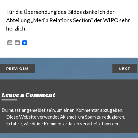
Für die Übersendung des Bildes danke ich der
Abteilung „Media Relations Section“ der WIPO sehr
herzlich.
P
E
r
m
i
a
n
i
t
l
PREVIOUS
NEXT
Leave a Comment
Du musst
angemeldet
sein, um einen Kommentar abzugeben.
Diese Website verwendet Akismet, um Spam zu reduzieren.
Erfahre, wie deine Kommentardaten verarbeitet werden.