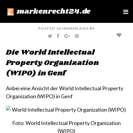
markenrecht24.de
e
n
u
POSTED
16 JAHREN
AGO
BY
T
F
G
P
W
A
O
I
I
C
O
N
T
E
G
T
Die World Intellectual
T
B
L
E
E
O
E
R
R
O
+
E
Property Organization
K
S
T
(WIPO) in Genf
Anbei eine Ansicht der World Intellectual Property
Organization (WIPO) in Genf
Foto:
World Intellectual Property Organization
(WIPO)