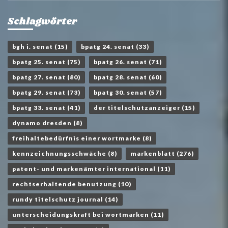
Schlagwörter
bgh i. senat
(15)
bpatg 24. senat
(33)
bpatg 25. senat
(75)
bpatg 26. senat
(71)
bpatg 27. senat
(80)
bpatg 28. senat
(60)
bpatg 29. senat
(73)
bpatg 30. senat
(57)
bpatg 33. senat
(41)
der titelschutzanzeiger
(15)
dynamo dresden
(8)
freihaltebedürfnis einer wortmarke
(8)
kennzeichnungsschwäche
(8)
markenblatt
(276)
patent- und markenämter international
(11)
rechtserhaltende benutzung
(10)
rundy titelschutz journal
(14)
unterscheidungskraft bei wortmarken
(11)