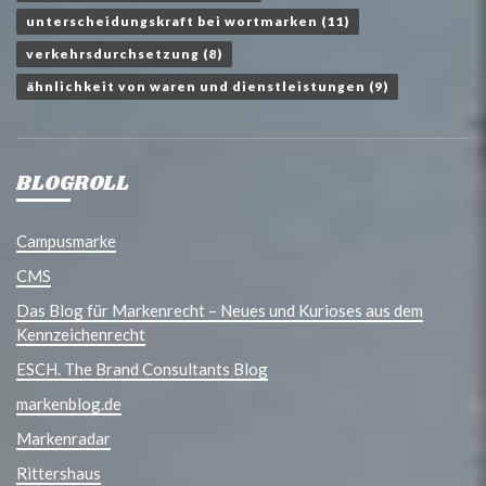
unterscheidungskraft bei wortmarken
(11)
verkehrsdurchsetzung
(8)
ähnlichkeit von waren und dienstleistungen
(9)
BLOGROLL
Campusmarke
CMS
Das Blog für Markenrecht – Neues und Kurioses aus dem
Kennzeichenrecht
ESCH. The Brand Consultants Blog
markenblog.de
Markenradar
Rittershaus