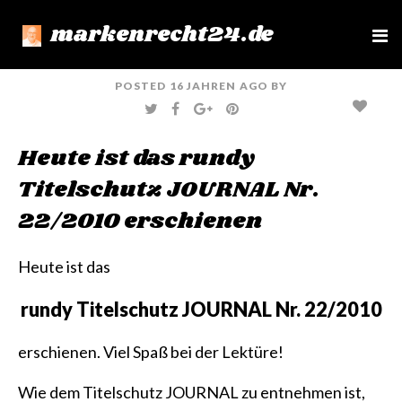
markenrecht24.de
e
n
u
POSTED
16 JAHREN
AGO
BY
T
F
G
P
W
A
O
I
I
C
O
N
T
E
G
T
Heute ist das rundy
T
B
L
E
E
O
E
R
R
O
+
E
Titelschutz JOURNAL Nr.
K
S
T
22/2010 erschienen
Heute ist das
rundy Titelschutz JOURNAL Nr. 22/2010
erschienen. Viel Spaß bei der Lektüre!
Wie dem Titelschutz JOURNAL zu entnehmen ist,