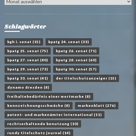
Archiv
Schlagwörter
bgh i. senat
(15)
bpatg 24. senat
(33)
bpatg 25. senat
(75)
bpatg 26. senat
(71)
bpatg 27. senat
(80)
bpatg 28. senat
(60)
bpatg 29. senat
(73)
bpatg 30. senat
(57)
bpatg 33. senat
(41)
der titelschutzanzeiger
(15)
dynamo dresden
(8)
freihaltebedürfnis einer wortmarke
(8)
kennzeichnungsschwäche
(8)
markenblatt
(276)
patent- und markenämter international
(11)
rechtserhaltende benutzung
(10)
rundy titelschutz journal
(14)