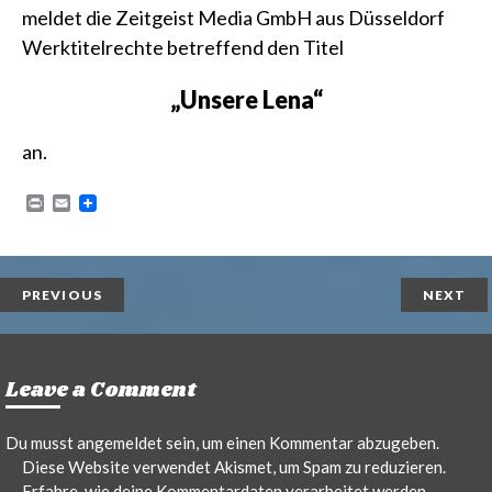
meldet die Zeitgeist Media GmbH aus Düsseldorf
Werktitelrechte betreffend den Titel
„Unsere Lena“
an.
P
E
r
m
i
a
n
i
t
l
PREVIOUS
NEXT
Leave a Comment
Du musst
angemeldet
sein, um einen Kommentar abzugeben.
Diese Website verwendet Akismet, um Spam zu reduzieren.
Erfahre, wie deine Kommentardaten verarbeitet werden.