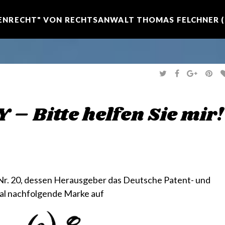
NRECHT" VON RECHTSANWALT THOMAS FELCHNER (R
T
F
G
P
W
A
O
I
I
C
O
N
T
E
G
T
T
B
L
E
E
O
E
R
 Bitte helfen Sie mir!
R
O
+
E
K
S
T
r. 20
, dessen Herausgeber das
Deutsche Patent- und
smal nachfolgende Marke auf