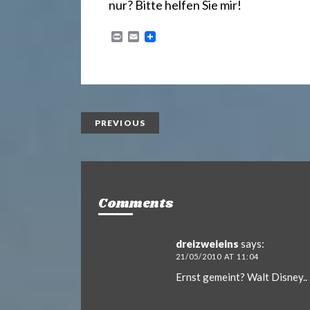
.
nur? Bitte helfen Sie mir!
d
P
E
r
m
i
a
n
i
e
t
l
PREVIOUS
Comments
dreizweieins
says:
21/05/2010 AT 11:04
Ernst gemeint? Walt Disney..