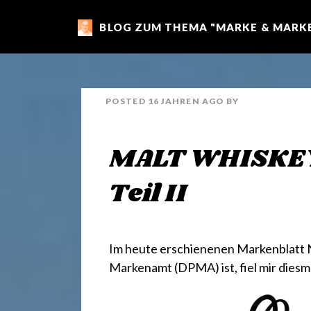
BLOG ZUM THEMA "MARKE & MARKE
m
a
POSTED
16 JAHREN
AGO
BY
r
MALT WHISKEY –
k
Teil II
e
Im heute erschienenen
Markenblatt N
n
Markenamt (DPMA)
ist, fiel mir die