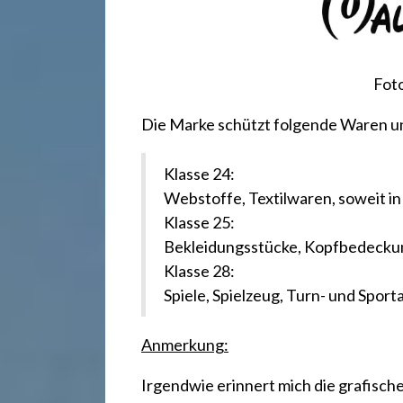
r
e
Foto
c
Die Marke schützt folgende Waren u
h
Klasse 24:
Webstoffe, Textilwaren, soweit in
t
Klasse 25:
Bekleidungsstücke, Kopfbedeck
Klasse 28:
2
Spiele, Spielzeug, Turn- und Sporta
4
Anmerkung:
Irgendwie erinnert mich die grafisc