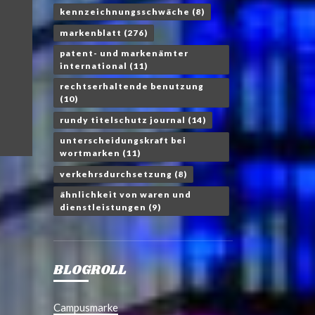
kennzeichnungsschwäche
(8)
markenblatt
(276)
patent- und markenämter
international
(11)
rechtserhaltende benutzung
(10)
rundy titelschutz journal
(14)
unterscheidungskraft bei
wortmarken
(11)
verkehrsdurchsetzung
(8)
ähnlichkeit von waren und
dienstleistungen
(9)
BLOGROLL
Campusmarke