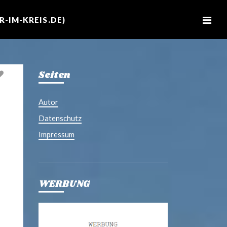
M
e
-IM-KREIS.DE)
n
u
Seiten
Autor
Datenschutz
Impressum
WERBUNG