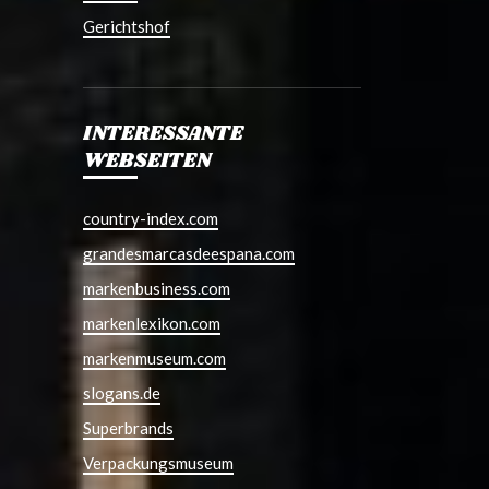
Gerichtshof
INTERESSANTE
WEBSEITEN
country-index.com
grandesmarcasdeespana.com
markenbusiness.com
markenlexikon.com
markenmuseum.com
slogans.de
Superbrands
Verpackungsmuseum