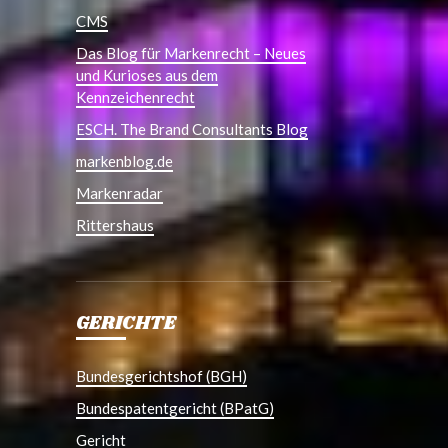
CMS
Das Blog für Markenrecht – Neues
und Kurioses aus dem
Kennzeichenrecht
ESCH. The Brand Consultants Blog
markenblog.de
Markenradar
Rittershaus
GERICHTE
Bundesgerichtshof (BGH)
Bundespatentgericht (BPatG)
Gericht