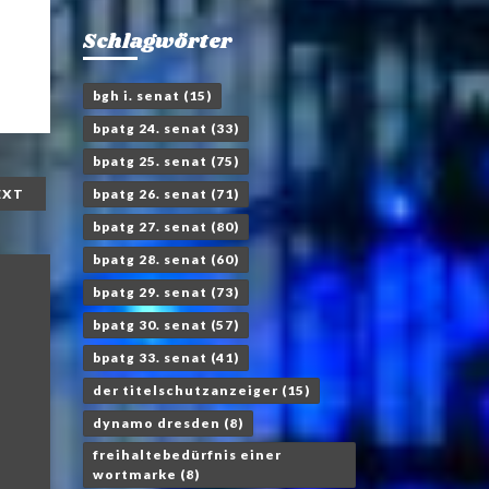
Schlagwörter
bgh i. senat
(15)
bpatg 24. senat
(33)
bpatg 25. senat
(75)
bpatg 26. senat
(71)
EXT
bpatg 27. senat
(80)
bpatg 28. senat
(60)
bpatg 29. senat
(73)
bpatg 30. senat
(57)
bpatg 33. senat
(41)
der titelschutzanzeiger
(15)
dynamo dresden
(8)
freihaltebedürfnis einer
wortmarke
(8)