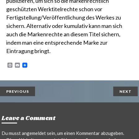
publizieren, um sich so die markenrechtlich
geschützten Werktitelrechte schon vor
Fertigstellung/Veröffentlichung des Werkes zu
sichern. Alternativ oder kumulativ kann man sich
auch die Markenrechte an diesem Titel sichern,
indem man eine entsprechende
Marke
zur
Eintragung bringt.
P
E
r
m
i
a
n
i
t
l
PREVIOUS
NEXT
Leave a Comment
Du musst
angemeldet
sein, um einen Kommentar abzugeben.