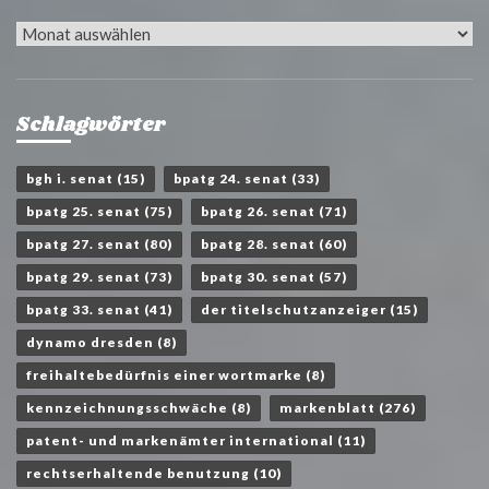
Archiv
Schlagwörter
bgh i. senat
(15)
bpatg 24. senat
(33)
bpatg 25. senat
(75)
bpatg 26. senat
(71)
bpatg 27. senat
(80)
bpatg 28. senat
(60)
bpatg 29. senat
(73)
bpatg 30. senat
(57)
bpatg 33. senat
(41)
der titelschutzanzeiger
(15)
dynamo dresden
(8)
freihaltebedürfnis einer wortmarke
(8)
kennzeichnungsschwäche
(8)
markenblatt
(276)
patent- und markenämter international
(11)
rechtserhaltende benutzung
(10)