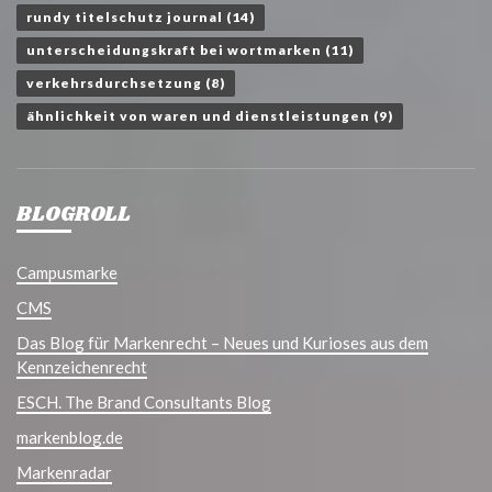
rundy titelschutz journal
(14)
unterscheidungskraft bei wortmarken
(11)
verkehrsdurchsetzung
(8)
ähnlichkeit von waren und dienstleistungen
(9)
BLOGROLL
Campusmarke
CMS
Das Blog für Markenrecht – Neues und Kurioses aus dem
Kennzeichenrecht
ESCH. The Brand Consultants Blog
markenblog.de
Markenradar