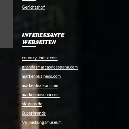
Gerichtshof
INTERESSANTE
WEBSEITEN
country-index.com
grandesmarcasdeespana.com
markenbusiness.com
markenlexikon.com
markenmuseum.com
slogans.de
Superbrands
Verpackungsmuseum