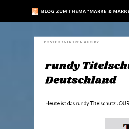
BLOG ZUM THEMA "MARKE & MARKE
m
a
POSTED
16 JAHREN
AGO
BY
r
rundy Titelsc
k
Deutschland
e
Heute ist das
rundy Titelschutz JOU
n