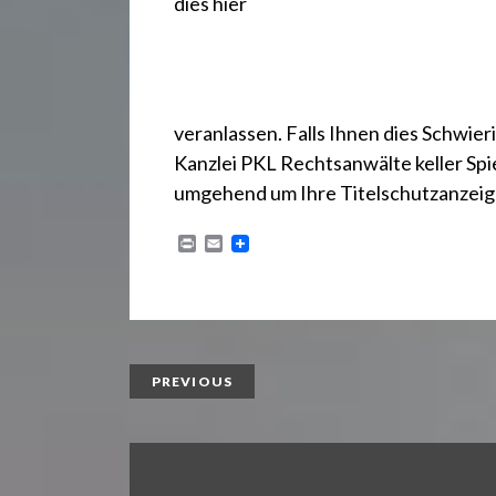
dies hier
veranlassen. Falls Ihnen dies Schwieri
Kanzlei
PKL Rechtsanwälte keller Spi
umgehend um Ihre Titelschutzanzeig
P
E
r
m
i
a
n
i
t
l
PREVIOUS