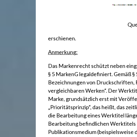
.
d
Que
e
erschienen.
Anmerkung:
Das Markenrecht schützt neben einget
§ 5 MarkenG
legaldefiniert. Gemäß §
Bezeichnungen von Druckschriften,
vergleichbaren Werken“. Der Werktite
Marke, grundsätzlich erst mit Veröff
„Prioritätsprinzip“, das heißt, das zei
die Bearbeitung eines Werktitel länge
Bearbeitung befindlichen Werktitels
Publikationsmedium (beispielsweise