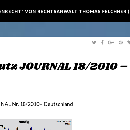
NRECHT" VON RECHTSANWALT THOMAS FELCHNER (R
T
F
G
P
W
A
O
I
I
C
O
N
T
E
G
T
T
B
L
E
E
O
E
R
hutz JOURNAL 18/2010 –
R
O
+
E
K
S
T
RNAL Nr. 18/2010 – Deutschland