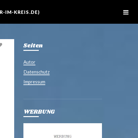
M
e
-IM-KREIS.DE)
n
u
Seiten
Autor
Datenschutz
Impressum
WERBUNG