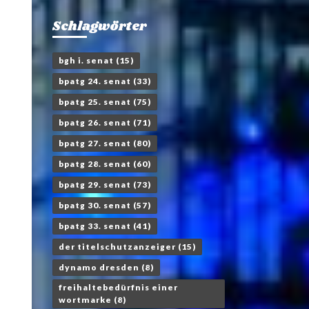
Schlagwörter
bgh i. senat
(15)
bpatg 24. senat
(33)
bpatg 25. senat
(75)
bpatg 26. senat
(71)
bpatg 27. senat
(80)
bpatg 28. senat
(60)
bpatg 29. senat
(73)
bpatg 30. senat
(57)
bpatg 33. senat
(41)
der titelschutzanzeiger
(15)
dynamo dresden
(8)
freihaltebedürfnis einer
wortmarke
(8)