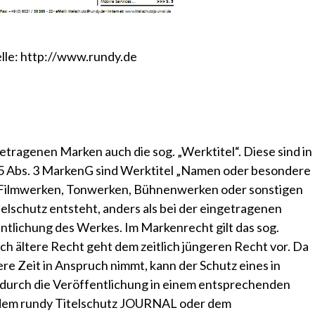
lle:
http://www.rundy.de
ragenen Marken auch die sog. „Werktitel“. Diese sind in
 5 Abs. 3 MarkenG sind Werktitel „Namen oder besondere
 Filmwerken, Tonwerken, Bühnenwerken oder sonstigen
lschutz entsteht, anders als bei der eingetragenen
entlichung des Werkes. Im Markenrecht gilt das sog.
tlich ältere Recht geht dem zeitlich jüngeren Recht vor. Da
re Zeit in Anspruch nimmt, kann der Schutz eines in
 durch die Veröffentlichung in einem entsprechenden
 dem
rundy Titelschutz JOURNAL
oder dem