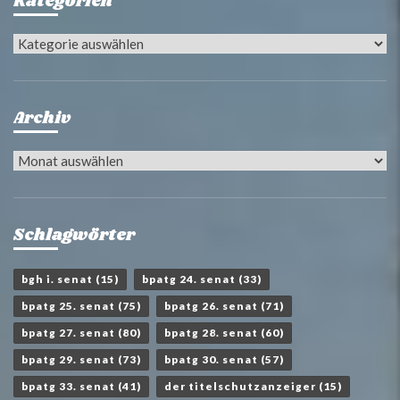
Kategorien
Kategorien
Archiv
Archiv
Schlagwörter
bgh i. senat
(15)
bpatg 24. senat
(33)
bpatg 25. senat
(75)
bpatg 26. senat
(71)
bpatg 27. senat
(80)
bpatg 28. senat
(60)
bpatg 29. senat
(73)
bpatg 30. senat
(57)
bpatg 33. senat
(41)
der titelschutzanzeiger
(15)