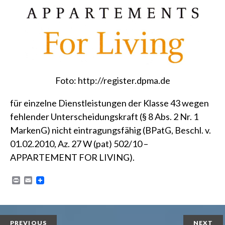
Foto:
http://register.dpma.de
für einzelne Dienstleistungen der Klasse 43 wegen
fehlender Unterscheidungskraft
(§ 8 Abs. 2 Nr. 1
MarkenG)
nicht eintragungsfähig
(BPatG, Beschl. v.
01.02.2010, Az. 27 W (pat) 502/10 –
APPARTEMENT FOR LIVING)
.
P
E
r
m
i
a
n
i
t
l
PREVIOUS
NEXT