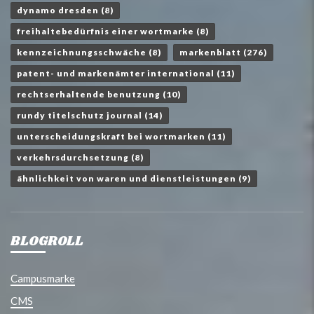
dynamo dresden
(8)
freihaltebedürfnis einer wortmarke
(8)
kennzeichnungsschwäche
(8)
markenblatt
(276)
patent- und markenämter international
(11)
rechtserhaltende benutzung
(10)
rundy titelschutz journal
(14)
unterscheidungskraft bei wortmarken
(11)
verkehrsdurchsetzung
(8)
ähnlichkeit von waren und dienstleistungen
(9)
BLOGROLL
Campusmarke
CMS