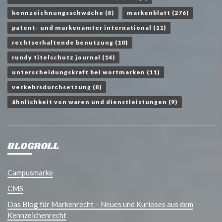
kennzeichnungsschwäche
(8)
markenblatt
(276)
patent- und markenämter international
(11)
rechtserhaltende benutzung
(10)
rundy titelschutz journal
(14)
unterscheidungskraft bei wortmarken
(11)
verkehrsdurchsetzung
(8)
ähnlichkeit von waren und dienstleistungen
(9)
BLOGROLL
Campusmarke
CMS
Das Blog für Markenrecht – Neues und Kurioses aus dem
Kennzeichenrecht