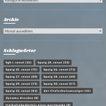
Archiv
Archiv
Schlagwörter
bgh i. senat
(15)
bpatg 24. senat
(33)
bpatg 25. senat
(75)
bpatg 26. senat
(71)
bpatg 27. senat
(80)
bpatg 28. senat
(60)
bpatg 29. senat
(73)
bpatg 30. senat
(57)
bpatg 33. senat
(41)
der titelschutzanzeiger
(15)
dynamo dresden
(8)
freihaltebedürfnis einer wortmarke
(8)