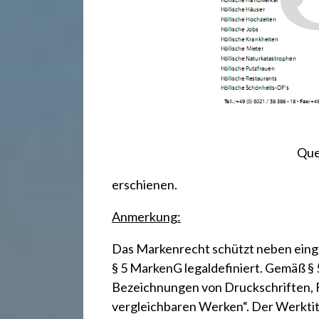
.
d
e
Que
erschienen.
Anmerkung:
Das Markenrecht schützt neben einget
§ 5 MarkenG
legaldefiniert. Gemäß §
Bezeichnungen von Druckschriften,
vergleichbaren Werken“. Der Werktite