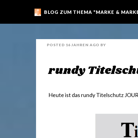
BLOG ZUM THEMA "MARKE & MARKE
m
a
POSTED
16 JAHREN
AGO
BY
r
rundy Titelsch
k
e
Heute ist das
rundy Titelschutz JOU
n