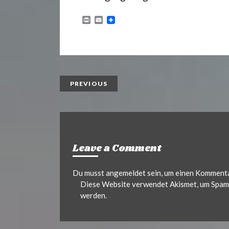
P
E
r
m
i
a
n
i
t
l
PREVIOUS
Leave a Comment
Du musst
angemeldet
sein, um einen Komment
Diese Website verwendet Akismet, um Spam 
werden.