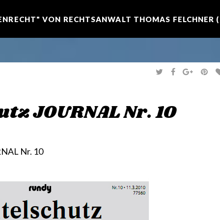
NRECHT" VON RECHTSANWALT THOMAS FELCHNER (R
T
F
G
P
W
A
O
I
I
C
O
N
T
E
G
T
T
B
L
E
E
O
E
R
utz JOURNAL Nr. 10
R
O
+
E
K
S
T
RNAL Nr. 10