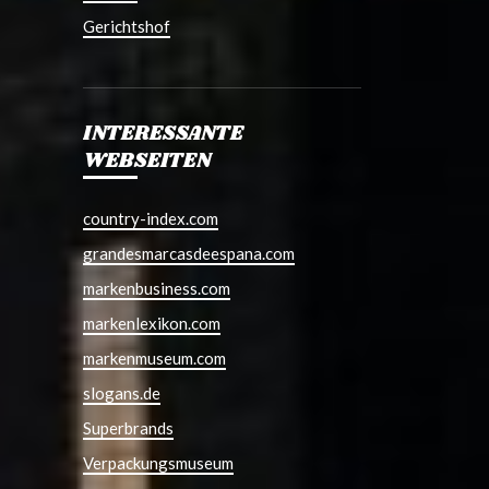
Gerichtshof
INTERESSANTE
WEBSEITEN
country-index.com
grandesmarcasdeespana.com
markenbusiness.com
markenlexikon.com
markenmuseum.com
slogans.de
Superbrands
Verpackungsmuseum