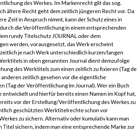
entlichung des Werkes. Im Markenrecht gilt das sog.
tlich ältere Recht geht dem zeitlich jüngeren Recht vor. Da
re Zeit in Anspruch nimmt, kann der Schutz eines in
 durch die Veröffentlichung in einem entsprechenden
 dem
rundy Titelschutz JOURNAL
oder dem
zogen werden, vorausgesetzt, das Werk erscheint
zeitlich je nach Werk unterschiedlich kurzen/langen
Werktitels in oben genannten Journal dient demzufolge
ung des Werktitels zum einen zeitlich zu fixieren (Tag de
 anderen zeitlich gesehen vor die eigentliche
n (Tag der Veröffentlichung im Journal). Wer ein Buch
 entwickelt und hierfür bereits einen Namen im Kopf hat,
bereits vor der Erstellung/Veröffentlichung des Werkes zu
chtlich geschützten Werktitelrechte schon vor
Werkes zu sichern. Alternativ oder kumulativ kann man
m Titel sichern, indem man eine entsprechende
Marke
zur