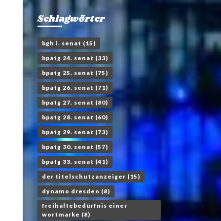
Schlagwörter
bgh i. senat
(15)
bpatg 24. senat
(33)
bpatg 25. senat
(75)
bpatg 26. senat
(71)
bpatg 27. senat
(80)
bpatg 28. senat
(60)
bpatg 29. senat
(73)
bpatg 30. senat
(57)
bpatg 33. senat
(41)
der titelschutzanzeiger
(15)
dynamo dresden
(8)
freihaltebedürfnis einer
wortmarke
(8)