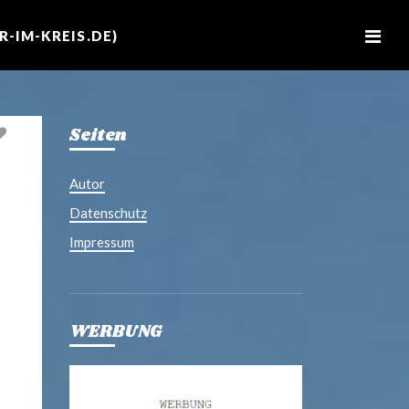
M
e
-IM-KREIS.DE)
n
u
Seiten
Autor
Datenschutz
Impressum
WERBUNG