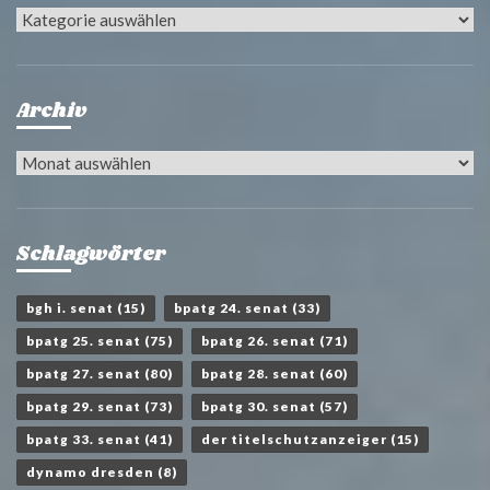
Kategorien
Archiv
Archiv
Schlagwörter
bgh i. senat
(15)
bpatg 24. senat
(33)
bpatg 25. senat
(75)
bpatg 26. senat
(71)
bpatg 27. senat
(80)
bpatg 28. senat
(60)
bpatg 29. senat
(73)
bpatg 30. senat
(57)
bpatg 33. senat
(41)
der titelschutzanzeiger
(15)
dynamo dresden
(8)