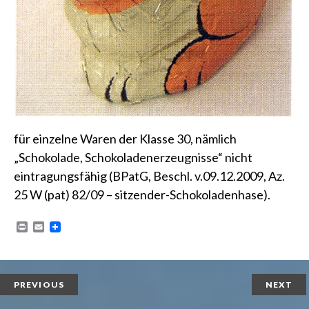
für einzelne Waren der Klasse 30, nämlich
„Schokolade, Schokoladenerzeugnisse“ nicht
eintragungsfähig (
BPatG, Beschl. v.09.12.2009, Az.
25 W (pat) 82/09 – sitzender-Schokoladenhase
).
P
E
r
m
i
a
n
i
t
l
PREVIOUS
NEXT