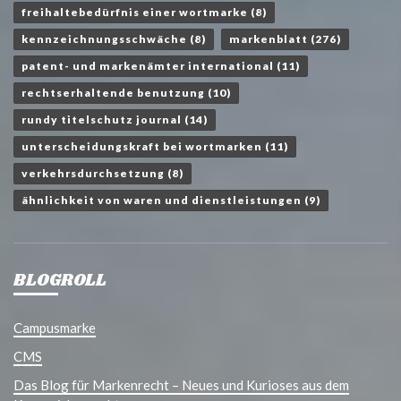
freihaltebedürfnis einer wortmarke
(8)
kennzeichnungsschwäche
(8)
markenblatt
(276)
patent- und markenämter international
(11)
rechtserhaltende benutzung
(10)
rundy titelschutz journal
(14)
unterscheidungskraft bei wortmarken
(11)
verkehrsdurchsetzung
(8)
ähnlichkeit von waren und dienstleistungen
(9)
BLOGROLL
Campusmarke
CMS
Das Blog für Markenrecht – Neues und Kurioses aus dem