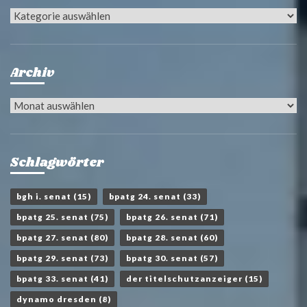
Kategorien
Archiv
Archiv
Schlagwörter
bgh i. senat
(15)
bpatg 24. senat
(33)
bpatg 25. senat
(75)
bpatg 26. senat
(71)
bpatg 27. senat
(80)
bpatg 28. senat
(60)
bpatg 29. senat
(73)
bpatg 30. senat
(57)
bpatg 33. senat
(41)
der titelschutzanzeiger
(15)
dynamo dresden
(8)