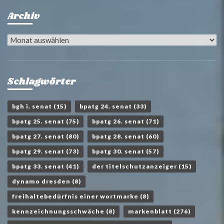
Archiv
Archiv
Schlagwörter
bgh i. senat
(15)
bpatg 24. senat
(33)
bpatg 25. senat
(75)
bpatg 26. senat
(71)
bpatg 27. senat
(80)
bpatg 28. senat
(60)
bpatg 29. senat
(73)
bpatg 30. senat
(57)
bpatg 33. senat
(41)
der titelschutzanzeiger
(15)
dynamo dresden
(8)
freihaltebedürfnis einer wortmarke
(8)
kennzeichnungsschwäche
(8)
markenblatt
(276)