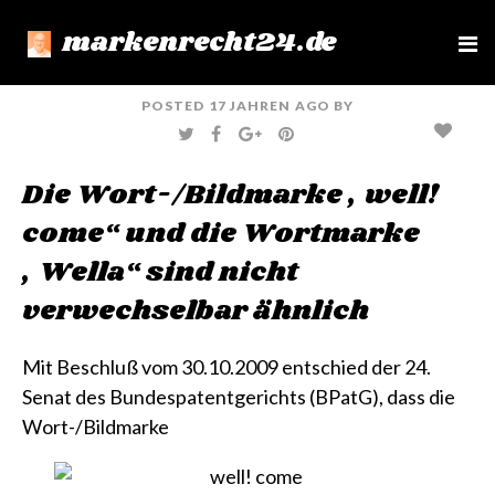
markenrecht24.de
e
n
u
POSTED
17 JAHREN
AGO
BY
T
F
G
P
W
A
O
I
I
C
O
N
T
E
G
T
Die Wort-/Bildmarke „well!
T
B
L
E
E
O
E
R
R
O
+
E
come“ und die Wortmarke
K
S
T
„Wella“ sind nicht
verwechselbar ähnlich
Mit Beschluß vom 30.10.2009 entschied der 24.
Senat des Bundespatentgerichts (BPatG), dass die
Wort-/Bildmarke