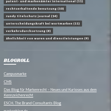
patent- und markenämter international
(11)
rechtserhaltende benutzung
(10)
rundy titelschutz journal
(14)
unterscheidungskraft bei wortmarken
(11)
verkehrsdurchsetzung
(8)
ähnlichkeit von waren und dienstleistungen
(9)
BLOGROLL
Campusmarke
CMS
Das Blog für Markenrecht – Neues und Kurioses aus dem
Kennzeichenrecht
ESCH. The Brand Consultants Blog
markenblog.de