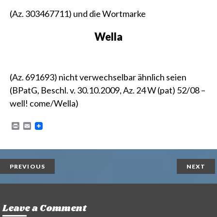
(
Az. 303467711
) und die Wortmarke
Wella
(
Az. 691693
) nicht verwechselbar ähnlich seien
(
BPatG, Beschl. v. 30.10.2009, Az. 24 W (pat) 52/08 –
well! come/Wella
)
P
E
r
m
i
a
n
i
t
l
PREVIOUS
NEXT
Leave a Comment